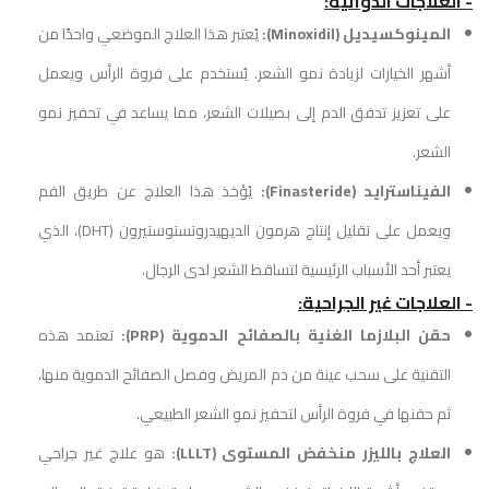
- العلاجات الدوائية:
المينوكسيديل (Minoxidil):
يُعتبر هذا العلاج الموضعي واحدًا من
أشهر الخيارات لزيادة نمو الشعر. يُستخدم على فروة الرأس ويعمل
على تعزيز تدفق الدم إلى بصيلات الشعر، مما يساعد في تحفيز نمو
الشعر.
الفيناسترايد (Finasteride):
يُؤخذ هذا العلاج عن طريق الفم
ويعمل على تقليل إنتاج هرمون الديهيدروتستوستيرون (DHT)، الذي
يعتبر أحد الأسباب الرئيسية لتساقط الشعر لدى الرجال.
- العلاجات غير الجراحية:
حقن البلازما الغنية بالصفائح الدموية (PRP):
تعتمد هذه
التقنية على سحب عينة من دم المريض وفصل الصفائح الدموية منها،
ثم حقنها في فروة الرأس لتحفيز نمو الشعر الطبيعي.
العلاج بالليزر منخفض المستوى (LLLT):
هو علاج غير جراحي