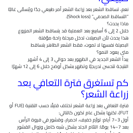
نعم، تساقط الشعر بعد زراعة الشعر أمر طبيعي جدًا ويُسمّى غالبًا
“التساقط الصدمي” (Shock loss).
ماذا يحدث؟
خلال 2 إلى 6 أسابيع بعد العملية قد يتساقط الشعر المزروع
هذا يحدث لأن البصيلات تدخل مرحلة راحة مؤقتة
البصيلة نفسها لا تموت، فقط الشعر الظاهر يتساقط
متى يعود النمو؟
يبدأ الشعر الجديد في الظهور بعد حوالي 3 إلى 4 أشهر
النتيجة تتحسن تدريجيًا وتظهر بشكل أوضح خلال 6 إلى 12 شهرًا
كم تستغرق فترة التعافي بعد
زراعة الشعر؟
فترة التعافي بعد زراعة الشعر تختلف قليلًا حسب التقنية (FUE أو
FUT)، لكنها بشكل عام تكون كالتالي:
أول 3–7 أيام: تورّم خفيف، احمرار، وقشور في فروة الرأس
بعد 7–14 يومًا: التئام الجلد بشكل شبه كامل وزوال القشور