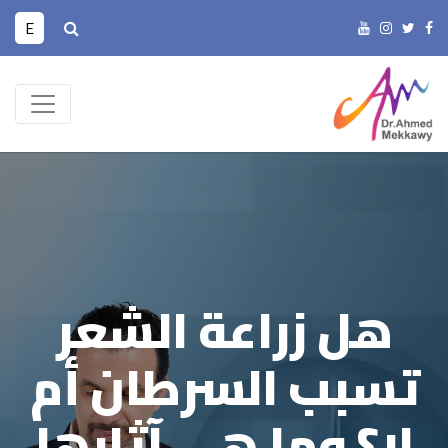
E
هل زراعة الشعر
تسبب السرطان أم
لا؟ وما هي آثارها