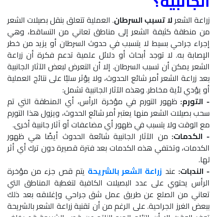
الجانبية؟
زراعة الشعر
لا تسبب السرطان
. العملية تتعلق بنقل بصيلات الشعر
من منطقة كثيفة الشعر إلى مناطق تعاني من التساقط، وهي
إجراء جراحي بسيط لا يتسبب في حدوث السرطان أو يزيد من خطر
الإصابة به. لا توجد أبحاث أو دلائل علمية تدعم فكرة أن زراعة
الشعر يمكن أن تسبب السرطان. إلا أن التعرض لبعض الآثار الجانبية
بعد زراعة الشعر أمر شائع الحدوث، ولا يؤثر سلبًا على نتائج العملية
أو يؤدي لأية مخاطر. وهذه الآثار الجانبية تشمل:
- التورم:
ظهور التورم في مؤخرة الرأس، أي المنطقة التي تم
سحب بصيلات الشعر منها يعتبر أمر شائع الحدوث، ويزول هذا التورم
مع الوقت ولا يتسبب في ظهور أي مضاعفات أو آثار جانبية أخرى.
- الكدمات:
من الآثار الجانبية شائعة الحدوث أيضًا هي ظهور
الكدمات، وتختفي هذه الكدمات بعد فترة قصيرة دون ترك أي أثر
لها.
- الندبات:
عند
زراعة الشعر بالشريحة
يتم قص جزء من مؤخرة
الرأس يحتوي على عدد البصيلات الكافية لتغطية المناطق التي
تعاني من الصلع عن طريق عمل شق جراحي وإغلاقه بعد ذلك
ببعض الغرز الجراحية. على الرغم من أن تقنية زراعة الشعر بالشريحة