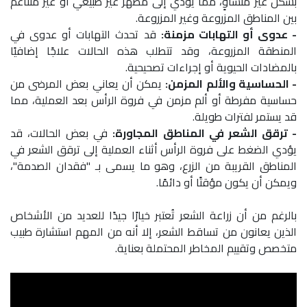
بشكل غير متساوٍ، مما يؤدي إلى مظهر غير طبيعي أو غير متناغم
بين المناطق المزروعة وغير المزروعة.
- عدوى أو التهابات مزمنة:
قد تحدث التهابات أو عدوى في
المنطقة المزروعة، وقد تتطلب هذه الحالات علاجًا إضافيًا
بالمضادات الحيوية أو إجراءات تصحيحية.
- الحساسية والألم المزمن:
يمكن أن يعاني بعض المرضى من
حساسية مفرطة أو ألم مزمن في فروة الرأس بعد العملية، مما
قد يستمر لفترات طويلة.
- ترقق الشعر في المناطق المجاورة:
في بعض الحالات، قد
يؤدي الضغط على فروة الرأس أثناء العملية إلى ترقق الشعر في
المناطق القريبة من الزرع، وهو ما يسمى بـ "فقدان الصدمة"،
ويمكن أن يكون مؤقتًا أو دائمًا.
بالرغم من أن زراعة الشعر تُعتبر خيارًا جيدًا للعديد من الأشخاص
الذين يعانون من تساقط الشعر، إلا أنه من المهم استشارة طبيب
متخصص وتقييم المخاطر المحتملة بعناية.