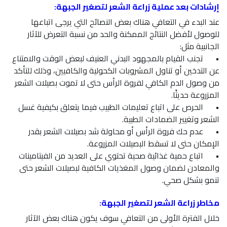
إرشادات بعد عملية زراعة الشعر لتصغير الجبهة:
عند البدء في التعافي هناك بعض النصائح التي يرجى اتباعها
للوصول لأفضل النتائج الممكنة والحد من نسبة التعرض للآثار
الجانبية مثل:
•
تجنب القيام بالمجهود البدني العنيف لبعض الوقت والامتناع
عن التدخين أو تناول المشروبات الكحولية والكافيين، وذلك للتأكد
من وصول الدم الكافي لفروة الرأس حتى لا تموت بصيلات الشعر
المزروعة حديثًا.
•
الحرص على اتباع تعليمات الطبيب فيما يتعلق بكيفية غسل
الشعر وتغيير الضمادات الطبية.
•
عدم حك فروة الرأس أو محاولة شد بصيلات الشعر بقدر
الإمكان حتى لا تسقط البصيلات المزروعة.
•
اتباع حمية غذائية صحية تحتوي على العديد من الفيتامينات
والمعادن لضمان وصول المغذيات الكافية لبصيلات الشعر حتى
تنمو بشكل صحي.
مخاطر زراعة الشعر لتصغير الجبهة:
خلال الفترة الأولى من التعافي سوف يكون هناك بعض الآثار