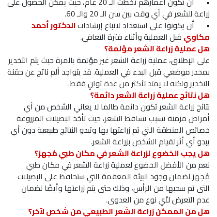
•
أن تكون أعمارهم تخطت الـ 20 عام، حيث يمكن الحصول على
زراعة للشعر في أي وقت بين سن الـ 20 والـ 60.
•
أن يكونوا على استعداد لاتباع إرشادات
الدكتور أحمد
مكاوي
قبل العملية وأثناء فترة التعافي.
هل عملية زراعة الشعر مؤلمة؟
على الإطلاق، عملية زراعة الشعر غير مؤلمة بالمرة حيث يتم التخدير
بمخدر موضعي قبل البدء في العملية. قد يتواجد ألم ناتج عن حقنة
التخدير ولكنه لا يمتد لأكثر من عدة ثوانٍ فقط.
هل نتائج عملية زراعة الشعر دائمة؟
نتائج زراعة الشعر تكون دائمة طالما لا يعاني الشخص من أي
أمراض مزمنة تسبب تساقط الشعر، حيث تأخذ البصيلات المزروعة
خصائص المنطقة التي تم زراعتها بها وتبدو النتائج طبيعية دون أي
يبدو أي أثر لقيام الشخص بزراعة الشعر.
هل يجب الخضوع لزراعة الشعر في مكان طبي مُجهز؟
نعم من الأفضل الخضوع لعملية زراعة الشعر في مكان طبي
مُجهز لضمان وجود البيئة المعقمة التي ستحافظ على البصيلات
التي تم سحبها من الرأس، وذلك حتى يتم زراعتها وأيضًا لضمان
عدم التعرض لأي نوع من العدوى.
هل من الممكن زراعة الشعر الطبيعي من شخص لآخر؟