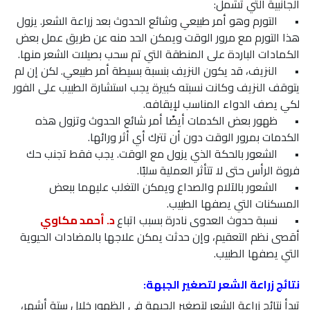
الجانبية التي تشمل:
•
التورم وهو أمر طبيعي وشائع الحدوث بعد زراعة الشعر. يزول
هذا التورم مع مرور الوقت ويمكن الحد منه عن طريق عمل بعض
الكمادات الباردة على المنطقة التي تم سحب بصيلات الشعر منها.
•
النزيف، قد يكون النزيف بنسبة بسيطة أمر طبيعي. لكن إن لم
يتوقف النزيف وكانت نسبته كبيرة يجب استشارة الطبيب على الفور
لكي يصف الدواء المناسب لإيقافه.
•
ظهور بعض الكدمات أيضًا أمر شائع الحدوث وتزول هذه
الكدمات بمرور الوقت دون أن تترك أي أثر ورائها.
•
الشعور بالحكة الذي يزول مع الوقت. يجب فقط تجنب حك
فروة الرأس حتى لا تتأثر العملية سلبًا.
•
الشعور بالآلام والصداع ويمكن التغلب عليهما ببعض
المسكنات التي يصفها الطبيب.
•
نسبة حدوث العدوى نادرة بسبب اتباع
د. أحمد مكاوي
أقصى نظم التعقيم، وإن حدثت يمكن علاجها بالمضادات الحيوية
التي يصفها الطبيب.
نتائج زراعة الشعر لتصغير الجبهة:
تبدأ نتائج زراعة الشعر لتصغير الجبهة في الظهور خلال ستة أشهر،