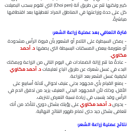
كبير ولكنها تتم عن طريق آلة (Choi pen) التي تقوم بسحب البصيلات
كل على حدة وزراعتها في المناطق المراد تغطيتها بعد اقتطافها
مباشرةً.
فترة التعافي بعد عملية زراعة الشعر:
- يمكن السيطرة على الآلام أو الشعور بأن فروة الرأس مشدودة
أو متورمة ببعض المسكنات البسيطة التي يصفها
د. أحمد
مكاوي
.
- عادةً ما تتم إزالة الضمادات في اليوم التالي من الزراعة ويمكنك
البدء في غسل شعرك عن طريق اتباع تعليمات
د. أحمد مكاوي
لكيفية غسل الشعر بعد الزراعة.
- يمنع القيام بأي مجهود بدني عنيف لحوالي ثلاثة أسابيع على
الأقل، وذلك لأن المجهود البدني العنيف يزيد من تدفق الدم في
الرأس وقد يتسبب في زيادة نسبة التعرض للنزيف.
- يحرص
د. أحمد مكاوي
على رؤيتك بشكل دوري للتأكد من أنك
تتعافى بشكل جيد حتى تمام ظهور النتائج النهائية.
نتائج عملية زراعة الشعر: