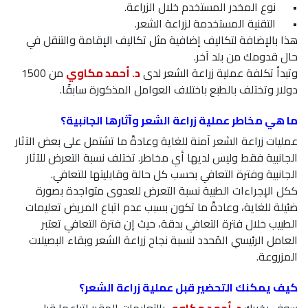
•
نوع المخدر المستخدم خلال الزراعة.
•
التقنية المستخدمة لزراعة الشعر.
هذا بالإضافة لتكاليف إضافية مثل تكاليف الإقامة والتنقل في
حال قدومك من بلد آخر.
وتبدأ تكلفة عملية زراعة الشعر لدى
د. أحمد مكاوي
من 1500
دولار وتختلف بالطبع باختلاف العوامل المذكورة سابقًا.
ما هي مخاطر عملية زراعة الشعر وآثارها الجانبية؟
عمليات زراعة الشعر آمنة للغاية وعادةً ما تشتمل على بعض الآثار
الجانبية فقط وليس لديها أي مخاطر. تختلف نسبة التعرض للآثار
الجانبية وفترة التعافي بحسب كل حالة وقابليتها للتعافي.
ككل الإجراءات الطبية نسبة التعرض للعدوى متواجدة بصورة
ضئيلة للغاية، وعادةً ما تكون بسبب عدم اتباع المريض تعليمات
الطبيب خلال فترة التعافي بدقة، حيث إن فترة التعافي تعتبر
العامل الرئيسي المُحدد لنسبة نجاح زراعة الشعر وبقاء البصيلات
المزروعة.
كيف يمكنك التحضير قبل عملية زراعة الشعر؟
سوف يخبرك
د. أحمد مكاوي
بالتعليمات المقرر اتباعها قبل