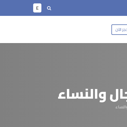
E
جز الآن