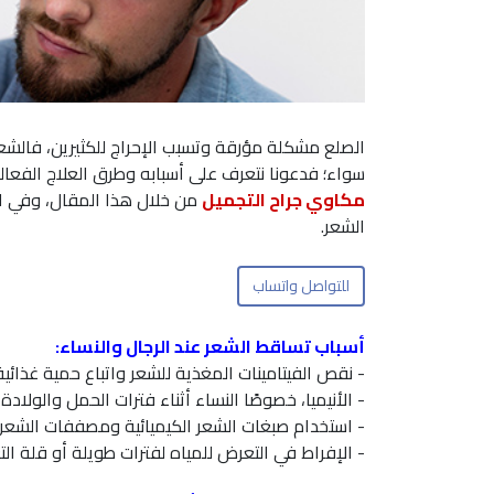
الصلع مشكلة مؤرقة وتسبب الإحراج للكثيرين، فالشع
سواء؛ فدعونا نتعرف على أسبابه وطرق العلاج الفعال
مكاوي جراح التجميل
من خلال هذا المقال، وفي الب
الشعر.
للتواصل واتساب
أسباب تساقط الشعر عند الرجال والنساء:
- نقص الفيتامينات المغذية للشعر واتباع حمية غذائية 
- الأنيميا، خصوصًا النساء أثناء فترات الحمل والولادة 
- استخدام صبغات الشعر الكيميائية ومصففات الشعر 
- الإفراط في التعرض للمياه لفترات طويلة أو قلة الت