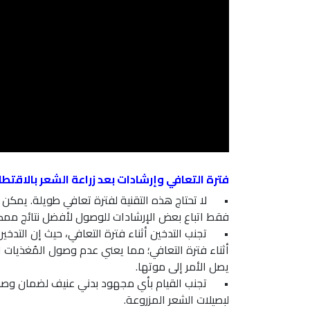
فترة التعافي وإرشادات بعد زراعة الشعر بالاقتط
•
لا تحتاج هذه التقنية لفترة تعافي طويلة. يمكن
فقط اتباع بعض الإرشادات للوصول لأفضل نتائج ممك
•
تجنب التدخين أثناء فترة التعافي، حيث إن التد
أثناء فترة التعافي؛ مما يعني عدم وصول المُغذيات 
يصل الأمر إلى موتها.
•
تجنب القيام بأي مجهود بدني عنيف لضمان وصو
لبصيلات الشعر المزروعة.