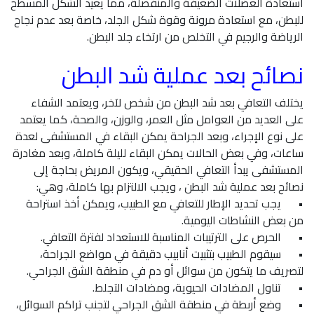
استعادة العضلات الضعيفة والمنفصلة، مما يعيد الشكل المسطح
للبطن، مع استعادة مرونة وقوة شكل الجلد، خاصة بعد عدم نجاح
الرياضة والرجيم في التخلص من ارتخاء جلد البطن.
نصائح بعد عملية شد البطن
يختلف التعافي بعد شد البطن من شخص لآخر، ويعتمد الشفاء
على العديد من العوامل مثل العمر، والوزن، والصحة، كما يعتمد
على نوع الإجراء، وبعد الجراحة يمكن البقاء في المستشفى لعدة
ساعات، وفي بعض الحالات يمكن البقاء لليلة كاملة، وبعد مغادرة
المستشفى يبدأ التعافي الحقيقي، ويكون المريض بحاجة إلى
نصائح بعد عملية شد البطن ، ويجب الالتزام بها كاملة، وهي:
•
يجب تحديد الإطار للتعافي مع الطبيب، ويمكن أخذ استراحة
من بعض النشاطات اليومية.
•
الحرص على الترتيبات المناسبة للاستعداد لفترة التعافي.
•
سيقوم الطبيب بتثبيت أنابيب دقيقة في مواضع الجراحة،
لتصريف ما يتكون من سوائل أو دم في منطقة الشق الجراحي.
•
تناول المضادات الحيوية، ومضادات التجلط.
•
وضع أربطة في منطقة الشق الجراحي لتجنب تراكم السوائل،