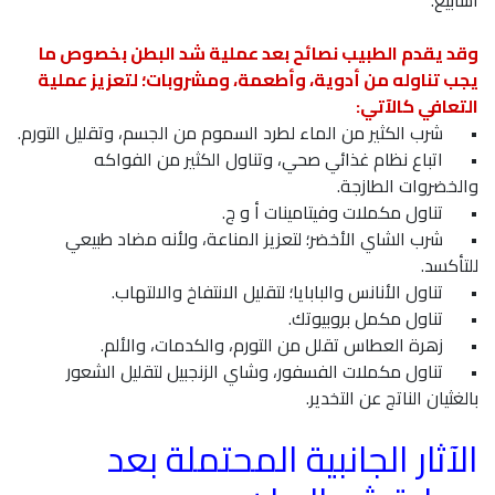
أسابيع.
وقد يقدم الطبيب نصائح بعد عملية شد البطن بخصوص ما
يجب تناوله من أدوية، وأطعمة، ومشروبات؛ لتعزيز عملية
التعافي كالآتي:
•
شرب الكثير من الماء لطرد السموم من الجسم، وتقليل التورم.
•
اتباع نظام غذائي صحي، وتناول الكثير من الفواكه
والخضروات الطازجة.
•
تناول مكملات وفيتامينات أ و ج.
•
شرب الشاي الأخضر؛ لتعزيز المناعة، ولأنه مضاد طبيعي
للتأكسد.
•
تناول الأنانس والبابايا؛ لتقليل الانتفاخ والالتهاب.
•
تناول مكمل بروبيوتك.
•
زهرة العطاس تقلل من التورم، والكدمات، والألم.
•
تناول مكملات الفسفور، وشاي الزنجبيل لتقليل الشعور
بالغثيان الناتج عن التخدير.
الآثار الجانبية المحتملة بعد