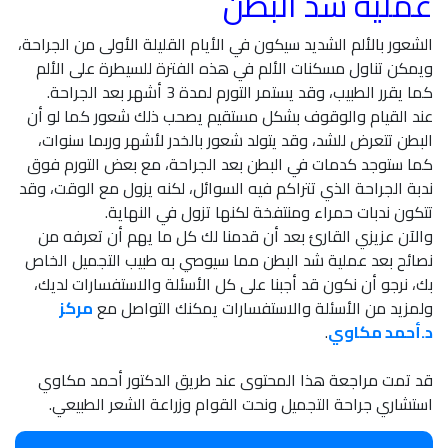
عملية شد البطن
الشعور بالألم الشديد سيكون في الأيام القليلة الأولى من الجراحة،
ويمكن تناول مسكنات الألم في هذه الفترة للسيطرة على الألم
كما يقرر الطبيب، وقد يستمر التورم لمدة 3 أشهر بعد الجراحة.
عند القيام والوقوف بشكل مستقيم يصحب ذلك شعور كما لو أن
البطن تتعرض للشد، وقد يتولد شعور بالخدر لأشهر وربما سنوات،
كما ستوجد كدمات في البطن بعد الجراحة، مع بعض التورم فوق
ندبة الجراحة الذي تتراكم فيه السوائل، لكنه يزول مع الوقت، وقد
تتكون ندبات حمراء ومنتفخة لكنها تزول في النهاية.
والآن عزيزي القارئ بعد أن قدمنا لك كل ما يهم أن تعرفه من
نصائح بعد عملية شد البطن مما سيوصي به طبيب التجميل الخاص
بك، نرجو أن نكون قد أجبنا على كل الأسئلة والاستفسارات لديك،
ولمزيد من الأسئلة والاستفسارات يمكنك التواصل مع
مركز
د.أحمد مكاوي
.
قد تمت مراجعة هذا المحتوى عند طريق الدكتور أحمد مكاوي
استشاري جراحة التجميل ونحت القوام وزراعة الشعر الطبيعي.