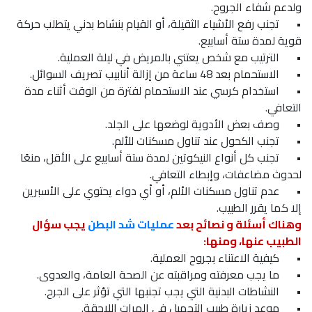
ولدعم شفاء الجروح.
•
تجنب رفع الأشياء الثقيلة، أو القيام بنشاط بدني يتطلب حركة
قوية لمدة ستة أسابيع.
•
الترتيب مع شخص يعتني بالمريض في ليلة العملية.
•
الاستحمام بعد 48 ساعة من إزالة أنابيب تصريف السوائل.
•
استخدام كرسي عند الاستحمام لفترة من الوقت أثناء مدة
التعافي.
•
وصف بعض الأدوية لوضعها على الجلد.
•
تجنب الكحول عند تناول مسكنات للألم.
•
تجنب كل أنواع النيكوتين لمدة ستة أسابيع على الأقل، منعًا
لحدوث مضاعفات، وإبطاء التعافي.
•
عدم تناول مسكنات الألم، أو أي دواء يحتوي على الأسبرين
إلا كما يقرر الطبيب.
وهناك أسئلة و نصائح بعد
عمليات شد البطن
يجب سؤال
الطبيب عنها، ومنها:
•
كيفية الاعتناء بجروح العملية.
•
ما يجب معرفته ومراقبته عن الصحة العامة، والعدوى.
•
النشاطات البدنية التي يجب تجنبها التي تؤثر على الجرح.
•
موعد زيارة طبيب التجميل في المرات اللاحقة.