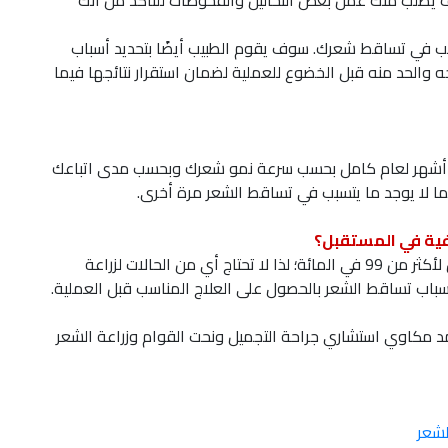
وف يطلب منك عمل بعض التحاليل والفحوصات للتأكد من أنك
بب في تساقط شعرك. سوف يقوم الطبيب أيضًا بتحديد أسباب
والحد منه قبل الخضوع للعملية لضمان استقرار نتائجها فيما
 ستة أشهر لعام كامل بحسب سرعة نمو شعرك وبحسب مدى اتباعك
لما لا يوجد ما يتسبب في تساقط الشعر مرة أخرى.
فية في المستقبل؟
نسبة نجاح عمليات زراعة الشعر بالاقتطاف وصلت الآن لأكثر من 99 في المائة؛ لذا لا تحتاج أي من الحالات لزراعة
أسباب تساقط الشعر بالحصول على العلاج المناسب قبل العملية.
د مكاوي استشاري جراحة التجميل ونحت القوام وزراعة الشعر
لشعر