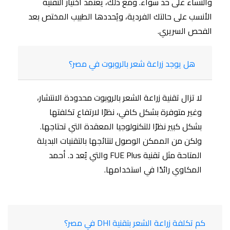
والنساء على حد سواء. ومع ذلك، يعتمد اختيار التقنية
الأنسب على حالتك الفردية، ويُحددها الطبيب المختص بعد
الفحص السريري.
هل يوجد زراعة شعر بالروبوت في مصر؟
لا تزال تقنية زراعة الشعر بالروبوت محدودة الانتشار،
وغير متوفرة بشكل كافي، نظرًا لارتفاع تكلفتها
بشكل كبير نظرًا للتكنولوجيا المعقدة التي تحتاجها.
ولكن من الممكن الوصول لنتائجها بالتقنيات البديلة
المتاحة مثل تقنية FUE Plus والتي يُعد د. أحمد
المكاوي رائدًا في استخدامها.
كم تكلفة زراعة الشعر بتقنية DHI في مصر؟