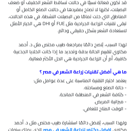
قد تكون فعالة نسبيًا في حالات تساقط الشعر الخفيف أو ضعف
البصيلات، لكنها لا تصلح بمفردها في حالات الصلع الكامل أو
المناطق التي خلت تمامًا من البصيلات النشطة. في هذه الحالات،
تبقى تقنيات الزراعة الجراحية مثل FUE أو DHI هي الخيار الأمثل
لاستعادة الشعر بشكل حقيقي ودائم.
لهذا السبب، يُنصح دائمًا بمراجعة طبيب مختص مثل د. أحمد
مكاوي لتقييم الحالة بدقة وتحديد ما إذا كانت الخلايا الجذعية
كافية، أم أن الزراعة الجراحية هي الحل الأكثر فعالية.
ما هي أفضل تقنيات زراعة الشعر في مصر ؟
يعتمد اختيار التقنية المناسبة على عدة عوامل مثل:
- حالة الصلع ومساحته.
- كثافة الشعر في المنطقة المانحة.
- ميزانية المريض.
- الوقت المتاح للتعافي.
ولهذا السبب، يُفضل دائمًا استشارة طبيب مختص مثل د. أحمد
مكاوي
افضل دكتور لزراعة الشعر في مصر
الذي يملك سنوات