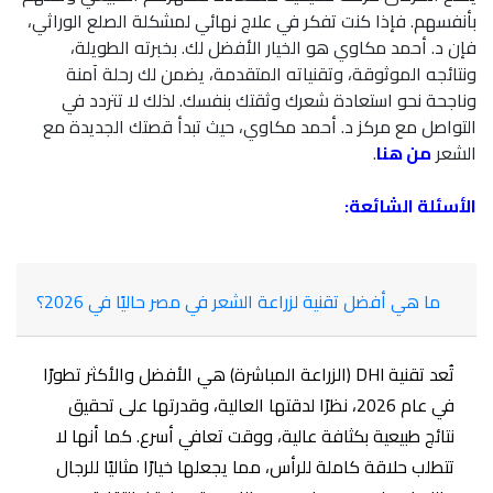
بأنفسهم. فإذا كنت تفكر في علاج نهائي لمشكلة الصلع الوراثي،
فإن د. أحمد مكاوي هو الخيار الأفضل لك. بخبرته الطويلة،
ونتائجه الموثوقة، وتقنياته المتقدمة، يضمن لك رحلة آمنة
وناجحة نحو استعادة شعرك وثقتك بنفسك. لذلك لا تتردد في
التواصل مع مركز د. أحمد مكاوي، حيث تبدأ قصتك الجديدة مع
الشعر
من هنا
.
الأسئلة الشائعة:
ما هي أفضل تقنية لزراعة الشعر في مصر حاليًا في 2026؟
تُعد تقنية DHI (الزراعة المباشرة) هي الأفضل والأكثر تطورًا
في عام 2026، نظرًا لدقتها العالية، وقدرتها على تحقيق
نتائج طبيعية بكثافة عالية، ووقت تعافي أسرع. كما أنها لا
تتطلب حلاقة كاملة للرأس، مما يجعلها خيارًا مثاليًا للرجال