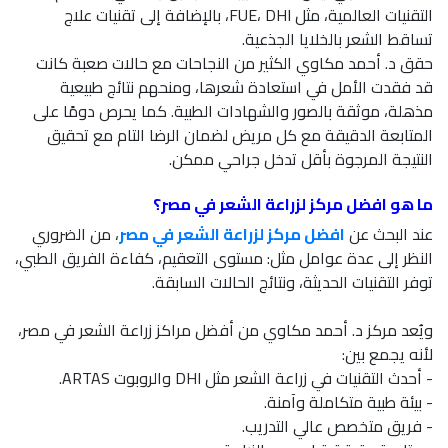
التقنيات العالمية، مثل FUE، DHI، بالإضافة إلى تقنيات علاج
تساقط الشعر بالخلايا الجذعية.
حقق د. أحمد مكاوي الكثير من النجاحات مع حالات صعبة كانت
قد فقدت الأمل في استعادة شعرها، ومنحهم نتائج طبيعية
مذهلة، موثقة بالصور والشهادات الطبية. كما يحرص دومًا على
المتابعة الدقيقة مع كل مريض لضمان الرضا التام مع تحقيق
النتيجة المرجوة بأقل تدخل جراحي ممكن.
ما هو افضل مركز لزراعة الشعر في مصر؟
عند البحث عن
افضل مركز لزراعة الشعر في مصر
، من الضروري
النظر إلى عدة عوامل مثل: مستوى التعقيم، كفاءة الفريق الطبي،
توفر التقنيات الحديثة، ونتائج الحالات السابقة.
ويُعد مركز د. أحمد مكاوي من أفضل مراكز زراعة الشعر في مصر،
لأنه يجمع بين:
- أحدث التقنيات في زراعة الشعر مثل DHI والروبوت ARTAS.
- بيئة طبية متكاملة وآمنة.
- فريق متخصص عالي التدريب.