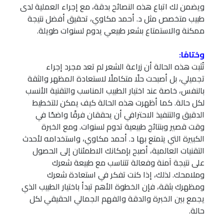
ويضمن لك اتباع هذه النصائح بدقة، مع إجراء العملية لدى
طبيب متخصص مثل د. أحمد مكاوي، تحقيق أفضل نتيجة
ممكنة والاستمتاع بشعر طبيعي يدوم لسنوات طويلة.
وختامًا:
تُثبت هذه الحالة أن زراعة الشعر لم تعد مجرد إجراء
تجميلي، بل أصبحت حلًا متكاملًا لاستعادة المظهر والثقة
بالنفس، خاصة عند اختيار الطبيب المناسب والتقنية الأنسب
لكل حالة. كما أظهرت هذه الحالة كيف يمكن للتخطيط
الدقيق والتنفيذ الاحترافي أن يحققان فرقًا واضحًا في
وقت قصير وبنتائج طبيعية تدوم لسنوات. ومع الخبرة
الكبيرة التي يتمتع بها د. أحمد مكاوي، واستخدامه لأحدث
التقنيات العالمية، أصبح بإمكانك الاطمئنان إلى الحصول
على نتيجة آمنة وفعالة تتناسب مع طبيعة شعرك
وملامحك. لذلك، إذا كنت تفكر في استعادة شعرك
ومظهرك بثقة، فإن الخطوة الأهم تبدأ باختيار الطبيب الذي
يجمع بين الخبرة والدقة والفهم الجمالي الحقيقي لكل
حالة.