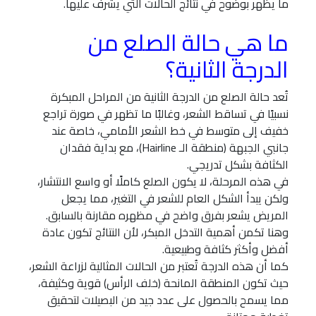
ما يظهر بوضوح في نتائج الحالات التي يشرف عليها.
ما هي حالة الصلع من
الدرجة الثانية؟
تُعد حالة الصلع من الدرجة الثانية من المراحل المبكرة
نسبيًا في تساقط الشعر، وغالبًا ما تظهر في صورة تراجع
خفيف إلى متوسط في خط الشعر الأمامي، خاصة عند
جانبي الجبهة (منطقة الـ Hairline)، مع بداية فقدان
الكثافة بشكل تدريجي.
في هذه المرحلة، لا يكون الصلع كاملًا أو واسع الانتشار،
ولكن يبدأ الشكل العام للشعر في التغير، مما يجعل
المريض يشعر بفرق واضح في مظهره مقارنة بالسابق.
وهنا تكمن أهمية التدخل المبكر، لأن النتائج تكون عادة
أفضل وأكثر كثافة وطبيعية.
كما أن هذه الدرجة تُعتبر من الحالات المثالية لزراعة الشعر،
حيث تكون المنطقة المانحة (خلف الرأس) قوية وكثيفة،
مما يسمح بالحصول على عدد جيد من البصيلات لتحقيق