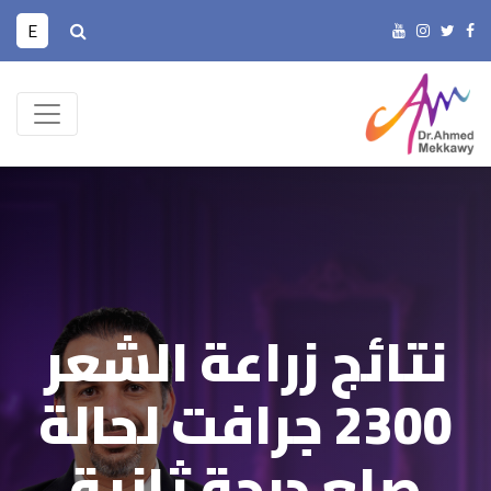
E
نتائج زراعة الشعر
2300 جرافت لحالة
صلع درجة ثانية