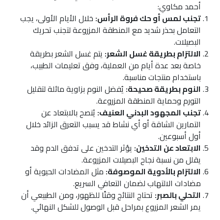
أحمد مكاوي:
تجنب لمس أو حك فروة الرأس:
خلال الأيام الأولى، يجب
التعامل بحذر شديد مع المنطقة المزروعة لتجنب تحريك
البصيلات.
الالتزام بطريقة غسل الشعر:
يتم غسل الشعر بطريقة
خاصة بعد عدة أيام من العملية، وفق تعليمات الطبيب،
باستخدام منتجات مناسبة.
النوم بطريقة صحيحة:
يُفضل النوم بزاوية مائلة لتقليل
التورم وحماية المنطقة المزروعة.
تجنب المجهود البدني العنيف:
يُنصح بالابتعاد عن
التمارين الشاقة أو أي نشاط قد يسبب التعرق الزائد خلال
أول أسبوعين.
الابتعاد عن التدخين:
يؤثر التدخين على تدفق الدم وقد
يقلل من نسبة نجاح البصيلات المزروعة.
الالتزام بالأدوية الموصوفة:
مثل المضادات الحيوية أو
مضادات الالتهاب لضمان التعافي السريع.
التحلي بالصبر:
تحتاج النتائج وقتًا للظهور، ومن الطبيعي أن
يمر الشعر المزروع بمراحل قبل الوصول للشكل النهائي.