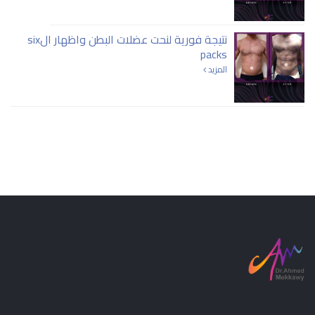
نتيجة فورية لنحت عضلات البطن واظهار الsix
packs
المزيد