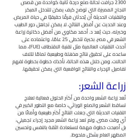
2300 جرافت لحالة صلع درجة ثانية كواحدة من قصص
النجاح المميزة التي توضح كيف يمكن للتدخل المبكر
والتقنيات الحديثة أن يُحدثان فرقًا حقيقيًا في حياة المريض.
وعند الحديث عن أفضل النتائج، لا يمكن تجاهل دور الطبيب
وخبرته، حيث يُعد د. أحمد مكاوي من أفضل دكاترة زراعة
الشعر في مصر، بخبرة تتخطى 25 عامًا، واعتماده على
أحدث التقنيات العالمية مثل تقنية الاقتطاف (FUE)، مما
ساعده على تحقيق نتائج مذهلة وطبيعية تمامًا لآلاف
الحالات. ومن خلال هذه الحالة، نأخذك خطوة بخطوة لفهم
تفاصيل الإجراء والنتائج الواقعية التي يمكن تحقيقها.
زراعة الشعر:
تُعد زراعة الشعر واحدة من أكثر الحلول فعالية لعلاج
تساقط الشعر والصلع الوراثي، خاصة مع التطور الكبير في
التقنيات الحديثة التي جعلت النتائج أكثر طبيعية وأمانًا من
أي وقت مضى. ولم تعد زراعة الشعر مجرد إجراء تجميلي،
بل أصبحت خطوة مهمة لاستعادة الثقة بالنفس وتحسين
المظهر العام بشكل ملحوظ.