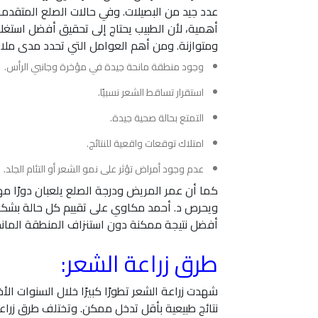
عدد جيد من البصيلات. وفي حالات الصلع المتقدمة،
أهمية، لأن الطبيب يحتاج إلى تحقيق أفضل استغل
ومتوازنة. ومن أهم العوامل التي تحدد مدى ملاءم
وجود منطقة مانحة جيدة في مؤخرة وجانبي الرأس.
استقرار تساقط الشعر نسبيًا.
التمتع بحالة صحية جيدة.
امتلاك توقعات واقعية للنتائج.
عدم وجود أمراض تؤثر على نمو الشعر أو التئام الجلد.
كما أن عمر المريض ودرجة الصلع يلعبان دورًا مه
ويحرص د. أحمد مكاوي على تقييم كل حالة بشكل
أفضل نتيجة ممكنة دون استنزاف المنطقة المانح
طرق زراعة الشعر:
شهدت زراعة الشعر تطورًا كبيرًا خلال السنوات الأ
نتائج طبيعية بأقل تدخل ممكن. وتختلف طرق زراعة