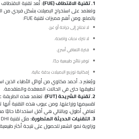
1. تقنية الاقتطاف (FUE):
تُعد تقنية الاقتطاف 
وتعتمد على استخراج البصيلات بشكل فردي من الم
بالصلع. ومن أهم مميزات تقنية FUE:
لا تحتاج إلى جراحة أو غرز.
لا تترك ندبات واضحة.
فترة التعافي أسرع.
توفر نتائج طبيعية جدًا.
إمكانية توزيع البصيلات بدقة عالية.
ويُعتبر د. أحمد مكاوي من أوائل الأطباء الذين 
تطبيقها حتى في الحالات المعقدة والمتقدمة.
2. تقنية الشريحة (FUT):
تعتمد هذه الطريقة عل
تقسيمها وزراعتها. ومن عيوب هذه التقنية أنها ت
تعافي أطول، وبالتالي هي أقل استخدامًا حاليًا مق
3. التقنيات الحديثة المتطورة:
وزاوية نمو الشعر للحصول على نتيجة أكثر طبيعية.