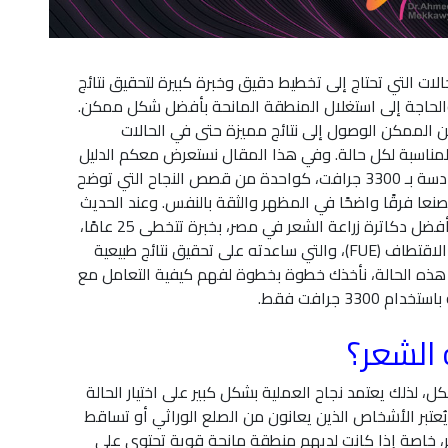
الات التي تحتاج إلى تخطيط دقيق وخبرة كبيرة لتحقيق نتائج
الحاجة إلى استغلال المنطقة المانحة بأفضل شكل ممكن.
من الممكن الوصول إلى نتائج مميزة حتى في الحالات
 المناسبة لكل حالة. وفي هذا المقال نستعرض معكم الدليل
الكامل لزراعة الشعر في حالات الصلع الدرجة السادسة بـ 3300 جرافت، كواحدة من قصص النجاح التي توضح
صنعا فرقًا واضحًا في المظهر والثقة بالنفس. وعند الحديث
عن أفضل النتائج، يبرز اسم د. أحمد مكاوي كأحد أفضل دكاترة زراعة الشعر في مصر، بخبرة تتخطى 25 عامًا،
واعتماده على أحدث التقنيات العالمية مثل تقنية الاقتطاف (FUE)، والتي ساعدته على تحقيق نتائج طبيعية
ل هذه الحالة، نأخذك خطوة بخطوة لفهم كيفية التعامل مع
3 جرافت فقط.
الشعر؟
كل، لذلك يعتمد نجاح العملية بشكل كبير على اختيار الحالة
يُعتبر الأشخاص الذين يعانون من الصلع الوراثي أو تساقط
، خاصة إذا كانت لديهم منطقة مانحة قوية تحتوي على