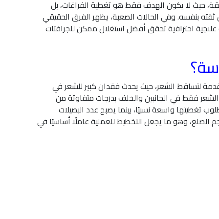
قة، حيث لا يكون الهدف فقط هو تغطية الفراغات، بل
قته بنفسه. وفي الحالات الصعبة، يظهر الفرق الحقيقي
ة علاجية احترافية تحقق أفضل استغلال ممكن للجرافتات
سة؟
تقدمة لتساقط الشعر، حيث يحدث فقدان كبير للشعر في
لشعر فقط في الجانبين والخلف بدرجات متفاوتة من
ب تغطيتها واسعة نسبيًا، بينما يصبح عدد البصيلات
م الصلع، وهو ما يجعل التخطيط للعملية عاملًا أساسيًا في