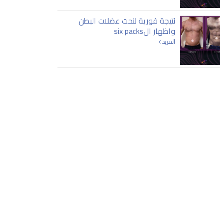
نتيجة فورية لنحت عضلات البطن
واظهار الsix packs
المزيد