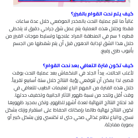
كيف يتم نحت القوام بالفيزر؟
غالباً ما تتم عملية النحت بالمخدر الموضعي خلال عدة ساعات
فقط؛ وخلال هذه العملية يتم عمل شق جراحي دقيق لا يتخطى
قطره 1 سم في المنطقة المراد علاجها وتسليط موجات الفيزر من
خلال هذا الشق لإذابة الدهون قبل أن يتم شفطها من الجسم
بأنبوب طبي رفيع.
كيف تكون فترة التعافي بعد نحت القوام؟
لأغلب الحالات، يبدأ الجلد في الانكماش بعد عملية النحت بوقت
قصير، لذا يمكن أن تتوقعي رؤية النتائج خلال ستة أسابيع تقريباً.
خلال هذه الفترة من المهم اتباع تعليمات الطبيب للتعافي في
وقت أقل وللحد من نسبة ظهور الآثار الجانبية وتخفيف حدتها.
قد تحتاج النتائج النهائية لعدة أشهر للظهور، ولكن بمجرد ظهورها
تكون النتائج نهائية طالما بإمكانك الحفاظ على استقرار وزنك بشكل
نسبي واتباع نظام غذائي صحي حتى لا تكتسبي وزن بشكل كبير أو
بصورة مفاجئة.