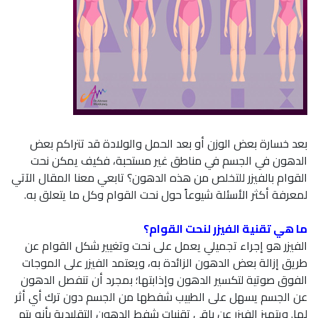
بعد خسارة بعض الوزن أو بعد الحمل والولادة قد تتراكم بعض
الدهون في الجسم في مناطق غير مستحبة، فكيف يمكن نحت
القوام بالفيزر للتخلص من هذه الدهون؟ تابعي معنا المقال الآتي
لمعرفة أكثر الأسئلة شيوعاً حول نحت القوام وكل ما يتعلق به.
ما هي تقنية الفيزر لنحت القوام؟
الفيزر هو إجراء تجميلي يعمل على نحت وتغيير شكل القوام عن
طريق إزالة بعض الدهون الزائدة به، ويعتمد الفيزر على الموجات
الفوق صوتية لتكسير الدهون وإذابتها؛ بمجرد أن تنفصل الدهون
عن الجسم يسهل على الطبيب شفطها من الجسم دون ترك أي أثر
لها. ويتميز الفيزر عن باقي تقنيات شفط الدهون التقليدية بأنه يتم