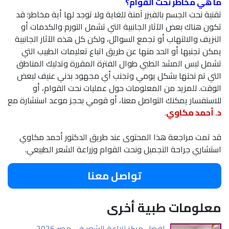
ما هي مخاطر نحت القوام؟
تقنية نحت الجسم بالفيزر آمنة للغاية ولا توجد لها أية مخاطر؛ قد
تكون هناك بعض الآثار الجانبية التي تشمل التورم والكدمات أو
النزيف والالتهاب أو تجمع السوائل، ولكن كل هذه الآثار الجانبية
يمكن تجنبها أو الحد منها عن طريق اتباع تعليمات الطبيب التي
تشمل لبس المشد الطبي طوال الفترة المقررة وتدليك المناطق
التي تم نحتها بشكل يومي وتجنب أي مجهود بدني عنيف لبعض
الوقت. للمزيد من المعلومات حول عمليات نحت القوام، أو
للاستفسار يمكنك التواصل معنا، أو قومي بحجز موعد استشارة مع
د. أحمد مكاوي
.
قد تمت مراجعة هذا المحتوى عند طريق الدكتور أحمد مكاوي
استشاري جراحة التجميل ونحت القوام وزراعة الشعر الطبيعي.
تواصل معنا
معلومات طبية أخرى
افضل مركز لزراعة الشعر في مصر 2026