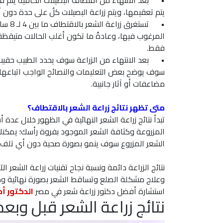
•
بعد الانتهاء من اقتطاف البصيلات الكافية يتم ف
يتم تعقيمها، ويتم زراعة البصيلات كلٌ على حدة دون 
•
تستغرق
المرغوب فيها، وعادةً ما تكون أغلب الحالات متيقظة أ
فقط.
•
بعد الانتهاء من الزراعة سوف يحدد الطبيب حقيبة 
سوف يوضح بعض التعليمات والنصائح الواجب اتباعها 
مضاعفات أو آثار جانبية.
متى تظهر نتائج زراعة الشعر بالاقتطاف؟
تبدأ نتائج زراعة الشعر النهائية في الظهور خلال عد
المزروعة وكثافة الشعر الموجود بفروة رأسك؛ يمكنك 
الشعر المزروع سوف ينمو بصورة صحية دون أي تلف 
وعلاج مشكلة الصلع وتساقط الشعر بصورة نهائية ودا
استشارة أفضل دكتور زراعة شعر في مصر
الدكتور أ
نتائج زراعة الشعر قبل وب