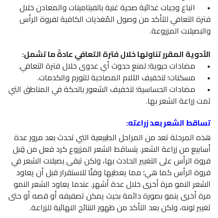
•
اتباع وجبات غذائية صحية غنية بالفيتامينات والمعادن خلال
فترة التعافي للتأكد من وصول المُغذيات الكافية لفروة الرأس
والبصيلات المزروعة.
الأدوية المقرر تناولها خلال فترة التعافي عادةً ما تشمل:
•
مضادات حيوية؛ لمنع حدوث أي عدوى خلال فترة التعافي.
•
مسكنات؛ لتخفيف الآلام المصاحبة للتورم والكدمات.
•
مضادات الحساسية؛ لتخفيف الشعور بالحكة في المناطق التي
تمت زراعة الشعر بها.
تساقط الشعر بعد زراعته:
هذه المرحلة تعد من المراحل الطبيعية التي تحدث بعد مرور عدة
أسابيع من زراعة الشعر. يتساقط الشعر المزروع كرد فعل من قِبل
فروة الرأس على التغيير الحادث بها، ولكن تبقى بصيلات الشعر في
فروة الرأس كما هي؛ مما يعطيها وقتًا للاستقرار قبل أن يعاود
الشعر النمو مرة أخرى خلال عدة أشهر. عندما يعاود الشعر النمو
مرة أخرى ينمو بصورة دائمة بحيث يمكن تصفيفه أو قصه أو حتى
تغيير لونه، ولكن بعد التأكد من ظهور النتائج النهائية للزراعة.