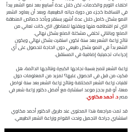
اختفاء التورم والكدمات، لكن خلال عدة أسابيع بعد نمو الشعر يبدأ
في التساقط كجزء من دورة حياته الطبيعية. وبعد أن يعاود الشعر
النمو بشكل كامل خلال عدة أشهر يستقر ويأخذ خصائص المنطقة
التي تم اقتطافه منها وينقلها للمناطق التي كانت تعاني من
الصلع؛ وبالتالي تختفي مشكلة الصلع بشكل نهائي.
نتائج زراعة الشعر بعد سنة تكون استقرت بشكل نهائي ويكون
الشعر بدأ في النمو بشكل طبيعي دون الحاجة للحصول على أي
إجراءات تجميلية إضافية في المستقبل.
زراعة الشعر تتميز بنسبة نجاحها الكبيرة ونتائجها الدائمة، هل
فكرت من قبل في الحصول عليها؟ لمزيد من المعلومات حول
تقنيات زراعة الشعر المختلفة ونتائج زراعة الشعر بعد سنة تواصل
معنا، أو قم بحجز موعد استشارة مع أفضل دكتور زراعة شعر في
مصر
د. أحمد مكاوي
.
قد تمت مراجعة هذا المحتوى عند طريق الدكتور أحمد مكاوي
استشاري جراحة التجميل ونحت القوام وزراعة الشعر الطبيعي.