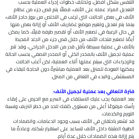
التنفس بشكل أفضل، وتختلف خطوات إجراء العملية بحسب
التعديل المراد عمله على الأنف، فمثلًا يتم قص جزء من عظام
الأنف في بعض الحالات التي ترغب في التخلص من بروز حاجز الأنف،
بينما يتم تعديل وتغيير موضع غضاريف الأنف أو إزالة بعض منها
في حال الرغبة في تصغير الأنف أو تقصير طرفه قليلًا، كما يمكن
أيضًا تصغير فتحات الأنف من خلال قص جزء من الجلد المحيط
بالأنف في عملية بسيطة بأقل قدر من التدخل الجراحي، وقد تتم
عملية تجميل الأنف بالمخدر الكلي أو المخدر النصفي بحسب الحالة
والإجراءات التي سيتم عملها أثناء العملية، لكن أغلب الحالات
يمكنها العودة للمنزل بعد العملية مباشرةً دون الحاجة للبقاء في
المستشفى والبدء في التعافي من المنزل.
فترة التعافي بعد عملية تجميل الأنف:
بعد العملية يجب عليك الاستلقاء في السرير مع الحرص على إبقاء
رأسك مرفوعًا أعلى من مستوى كتفك للحد من خطر النزيف ونسبة
التورم والكدمات.
قد تشعر باحتقان في الأنف بسبب وجود الدعامات، والضمادات
الطبية المثبتة داخل الأنف لتساعد على استقرار شكله، وعادةً ما
يتم إزالة هذه الضمادات خلال عدة أيام.