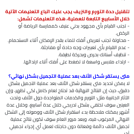
لتقليل حدة التورم والنزيف يجب عليك اتباع التعليمات الآتية
خلال الأسابيع التابعة للعملية، هذه التعليمات تشمل:
- تجنب القيام بأي مجهود بدني عنيف كممارسة الرياضة أو
الركض.
- محاولة تجنب تعريض أنفك للماء بقدر الإمكان أثناء الاستحمام.
- عدم القيام بأي تعبيرات وجه حادة أو مفاجئة.
- تنظيف أسنانك بحرص وبحركة لطيفة.
- ارتداء ملابس واسعة لا تضغط على أنفك أثناء ارتدائها.
متى يستقر شكل الأنف بعد عملية التجميل بشكل نهائي؟
لا يمكن تحديد متى يستقر شكل الأنف بعد عملية التجميل بشكل
دقيق، حيث إن النتائج النهائية قد تحتاج لعام كامل لكي تظهر، وإن
الآثار الجانبية مثل: التورم والكدمات المتواجدة حول الأنف وتحت
العينين سوف تختفي بشكل تدريجي خلال عدة أسابيع، وخلال عدة
أشهر يمكنك ملاحظة بدء استقرار شكل الأنف ووصوله إلى الشكل
النهائي المرغوب فيه، وبعد مرور العام سوف تكون نتائج عملية
تجميل الأنف دائمة وفعالة دون حاجتك لعمل أي إجراء تجميلي
آخر.