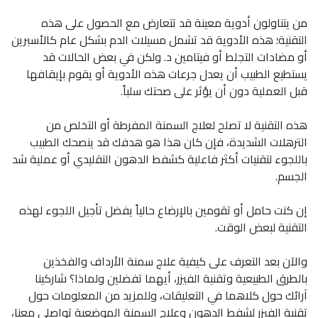
من يتناولون أدوية معينة قد تتعارض مع الحصول على هذه
التقنية؛ هذه الأدوية قد تشمل مسيلات الدم بشكل عام كالأسبرين
أو مضادات التجلط أو فيتامين د. ولكن في بعض الحالات قد
يستطيع الطبيب أن يعدل جرعات هذه الأدوية أو يقوم بإيقافها
قبل العملية دون أن يؤثر على صحتك سلباً.
هذه التقنية لا تصلح لعلاج السمنة المفرطة أو التخلص من
الترهلات الشديدة، فإن كان هذا هو هدفك قد ينصحك الطبيب
باللجوء لتقنيات أكثر فاعلية كشفط الدهون التقليدي أو عملية شد
الجسم.
إن كنت حامل أو تقومين بالإرضاع حالياً يفضل تأجيل اللجوء لهذه
التقنية لبعض الوقت.
والآن بعد التعرف على كيفية علاج سمنة الأرداف والفخذين
بالطرق الطبيعية وتقنية الفيزر، أيهما تفضلين ولماذا؟ شاركينا
آرائك حول كلاهما في التعليقات، وللمزيد من المعلومات حول
تقنية الفيزر لشفط الدهون وعلاج السمنة الموضعية تواصلي معنا،