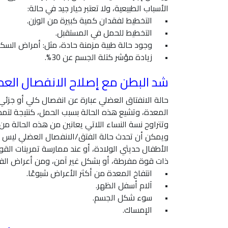
الأسباب الطبيعية، ولا تعتبر خيار جيد في حالة:
•
التخطيط لفقدان كمية كبيرة من الوزن.
•
التخطيط للحمل في المستقبل.
•
وجود حالة طبية مزمنة حادة، مثل: أمراض السكر
•
زيادة مؤشر كتلة الجسم عن 30%.
شد البطن مع إصلاح الانفصال الع
حالة الانفتاق العضلي عبارة عن انفصال كلي أو جز
المعدة، وتشيع هذه الحالة بسبب الحمل، كنتيجة لتم
وتتراوح نسة النساء اللاتي يعانين من هذه الحالة من 30 إلى 60%، أثناء الحمل، أو بعد الولادة
ويمكن أن تحدث حالة الفتق/الانفصال العضلي ليس 
الأطفال حديثي الولادة، أو عند ممارسة تمرينات القوة
ذات قوة مفرطة، أو بشكل غير آمن، ومن أعراض الفت
•
انتفاخ المعدة من أكثر الأعراض شيوعًا.
•
آلام أسفل الظهر.
•
سوء شكل الجسم.
•
الإمساك.