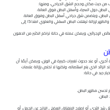
ف من حيث مكان وحجم الشق الجراحي، ومنها:
البطن حول السرة، وأسفل البطن فوق العانة.
ن البطن، ويتضمن شق جراحي أسفل البطن وفوق العانة.
لظهر لإزالة ترهلات البطن السفلي والعلوي امتدادًا إلى
ص الإجرائين، ويمكن عمله في حالة تراكم الكثير من الدهون
طن
 أخرى، أو عند حدوث تغيرات كبيرة في الوزن، ويمكن أيضًا أن
الزائد الذي يتم استئصاله، ولكنها لا تختص بإزالة علامات
ار جيد في حالة:
م تحسن مظهر البطن.
البطن.
شد الثدي، أو إصلاح الانفتاق العضلي الناتج عن الحمل، أو