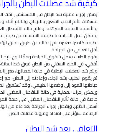
كيفية شد عضلات البطن بالجرا
يمكن إجراء عملية شد البطن في المستشفى تحت التخد
مسكنات للألم لتجنب الشعور بالانزعاج، والآلام أثناء 
والأنسجة الضامة المترهلة، وعلاج حالة الانفصال ا
ويمكن عمل الجراحة بالطريقة التقليدية عن طريق ع
بطرفه كاميرا صغيرة يتم إدخاله عن طريق الحلق لرؤي
أقل للتعافي من الجراحة.
يقوم الطبيب بعمل شقوق للجراحة وفقًا لنوع الإجر
أفقي، في الجزء السفلي من البطن فوق خط العانة،
ويتم شد العضلات البطنية في حالة انفصالها، مع إزالة
ثم يقوم الطبيب بشد الجلد، وإعادته إلى البطن، مع
خياطتها لتعود إلى وضعها الطبيعي، وقد تستغرق العملية من ثلاث
ويمكن إجراء العملية في حالة الانفصال العضلي الحا
خاصة في حالة تأثير الانفصال العضلي على صحة المرأة
أسفل الظهر، ويفضل إجراء الجراحة بعد عام من الولاد
الرضاعة ستؤثر على امتداد ومرونة عضلات البطن.
التعافي بعد شد البطن