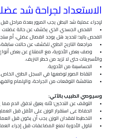
الاستعداد لجراحة شد عضلا
لإجراء عملية شد البطن يجب المرور بعدة مراحل قبل ا
•
الفحص الجسدي الذي يكشف عن حالة عضلات البط
الفحص باليد؛ لتحديد هل يوجد انفصال عضلي، أم ستجر
•
مراجعة التاريح الطبي للكشف عن حالات سابقة، ج
•
وصف بعض الأدوية، مع الامتناع عن بعض أنواع ال
والأسبرينات حتى لا تزيد من خطر النزيف.
•
الحساسيىة من الأدوية.
•
التقاط الصور لوضعها في السجل الطبي الخاص.
•
مناقشة التوقعات من الجراحة، والإلمام والفهم ا
وسيوصي الطبيب بالآتي:
•
التوقف عن التدخين؛ لأنه يعيق تدفق الدم مما ي
•
الحفاظ عى استقرار الوزن على الأقل قبل العملية بحوالي
•
التخطيط لفقدان الوزن يجب أن يكون قبل العملية 
•
تناول الأدوية لمنع المضاعفات قبل إجراء العمل