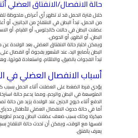
حالة الانفصال/الانفتاق العضلي أثن
خلال فترة الحمل قد لا تظهر أي أعراض ملحوظة للفتق 
من الحمل، تبدأ البطن في الانتفاخ من الجانبين، أو
عضلات البطن في حالات كالجلوس، أو القيام، أو الاست
البطن، أو الظهر، أو الحوض.
ويمكن اختبار حالة الانفتاق العضلي بعد الولادة عن
البطن بأصابع اليد، عند الشعور بفجوة أو انفصال عل
تبدأ الفجوات بالضيق، والالتئام، واستعادة قوتها، وهن
أسباب الانفصال العضلي في ا
يؤدي فرط الضغط على العضلات أثناء الحمل بسبب كبر
المتوسعة في البطن والرحم، ومما يدعم حالة استرخاء
الدفع أثناء خروج الجنين عند الولادة يزيد من حالة تمد
أما في حالة حدوث الانفصال العضلي للأطفال حديثي
مبكرة؛ وذلك بسبب ضعف عضلات البطن وعدم تطورها و
نفسها مع الوقت، ويمكن أن تحدث حالة الانتفاخ بسب
يعرف بالفتق.