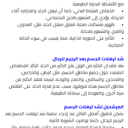
مع الأنشطة البدنية الطبيعية.
•
انخفاض النشاط البدني، كما أن ترهل الجلد واهتزازه أثناء
الحركة، يؤدي إلى الشعور بالحرج الاجتماعي.
•
ظهور مشكلات صحية تتعلق بترهل الجلد مثل: العدوى،
والقرح، والشعور بالحكة.
•
التأثير على الصورة الذاتية، مما يتسبب في سوء الحالة
المزاجية.
شد ترهلات الجسم بعد الرجيم للرجال
بعد فقدان الكثير من الوزن ينتج الكثير من الجلد الزائد الفضفاض
المتمدد حول جميع مناطق الجسم، مثل البطن، والذراعين،
والفخذين، والساقين، والصدر، والوجه، فربما تفقد الكثير من
مناطق الجسم هذه مرونتها، بسبب عدم قدرة الجلد على التقلص
مرة أخرى، والعودة إلى سماته الطبيعية.
المرشحين لشد ترهلات الجسم
يمكن تحقيق أفضل النتائج عند إجراء عملية شد ترهلات الجسم بعد
الرجيم للرجال، كلما توافرت الشروط الآتية:
•
سلامة الصحة العامة، وعدم وجود حالات طبية مزمنة، مثل