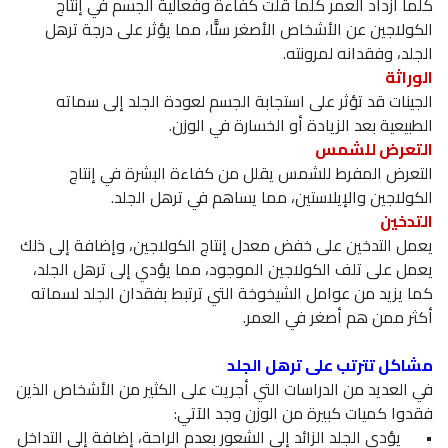
كلما ازداد العمر كلما قلت كفاءة وفعالية الجسم في إنتاج
الكولاجين عن الأشخاص الأصغر سنًّا، مما يؤثر على درجة ترهل
الجلد، وفقدانه لمرونته.
الوراثة
الجينات قد تؤثر على استجابة الجسم لعودة الجلد إلى سماته
الطبيعية بعد الزيادة أو الخسارة في الوزن.
التعرض للشمس
التعرض المفرط للشمس يقلل من كفاءة البشرة في إنتاج
الكولاجين والإيلاستين، مما يساهم في ترهل الجلد.
التدخين
يعمل التدخين على خفض معدل إنتاج الكولاجين، وإضافة إلى ذلك
يعمل على تلف الكولاجين الموجود، مما يؤدي إلى ترهل الجلد،
كما يزيد من عوامل الشيخوخة التي ترتبط بفقدان الجلد لسماته
أكثر ممن هم أصغر في العمر.
مشاكل تترتب على ترهل الجلد
في العديد من الدراسات التي أجريت على الكثير من الأشخاص الذين
فقدوا كميات كبيرة من الوزن وجد الآتي:
•
يؤدي الجلد الزائد إلى الشعور بعدم الراحة، إضافة إلى التداخل