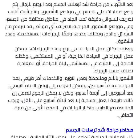
بعد الانتهاء من جراحة شد ترهلات الجسم بعد الرجيم للرجال يتم
وضع ضمادات على الجسم في مواضع الشقوق، ويتم تثبيت أنابيب
تصريف للسوائل دقيقة تحت الجلد في مناطق مختلفة من الجسم،
وفي مواضع الشقوق الجراحية؛ لتصريف أي فوائض قد تتراكم من
السوائل والدم، ويختلف عددها وفقًا للإجراءات المستخدمة، وعدد
الشقوق.
ويعتمد مكان عمل الجراحة على نوع وعدد الإجراءات، فيمكن
عمل الإجراء في العيادة الخارجية، أو في المستشفى، وكذلك
الحاجة إلى المبيت في المستشفى ليلة الجراحة، أو المغادرة
تختلف حسب الإجراء.
الشعور بالألم وملاحظة بعض التورم، والكدمات أمر طبيعي بعد
الجراحة لمدة أسبوعين، ويمكن العودة إلى روتين الحياة اليومي،
بعد أسبوعين إلى أربعة أسابيع، ولكن لا يمكن الرجوع للعمل إن
كانت طبيعة العمل جسدية إلا بعد ثلاثة أسابيع على الأقل، ويجب
المتابعة مع الطبيب وتكرار الزيارات في الفترة الأولى من فترة
التعافي.
مخاطر جراحة شد ترهلات الجسم
كل العمليات الجراحية تنطوي على بعض الآثار الجانبية المحتملة،