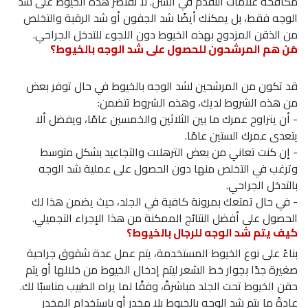
مكافحة علامات التقدم في السن. لا تقتصر هذه الخيوط على شد
الوجه فقط، بل يمكنك أيضًا شد الجفون أو شد الرقبة والتخلص
من الذقن المزدوج بهذه الخيوط دون اللجوء للتدخل الجراحي.
مَن هم المرشحون للحصول على شد الوجه بالخيوط؟
قد تكون من المرشحين لشد الوجه بالخيوط في حال توفر بعض
من هذه الشروط لديك، وهذه الشروط تتضمن:
- أن يتراوح عمرك ما بين الثلاثين والخمسين عامًا، ويفضل ألا
يتعدى عمرك الستين عامًا.
- إن كنت تعاني من بعض الترهلات والتجاعيد بشكل متوسط
وترغب في التخلص منها دون الحصول على عملية شد الوجه
بالتدخل الجراحي.
- في حال تمتعك بمرونة كافية في الجلد، حيث يضمن هذا لك
الحصول على أفضل النتائج الممكنة من هذا الإجراء التجميلي.
كيف يتم شد الوجه للرجال بالخيوط؟
بناءً على نوع الخيوط المستخدمة، يتم عمل عدة شقوق جراحية
صغيرة جدًا بجوار خط الشعر ليتم إدخال الخيوط من خلالها أو يتم
حقن الخيوط تحت الجلد مباشرةً، وفقًا لما يراه الطبيب مناسبًا لك.
عادةً ما يتم شد الوجه بالخيوط بلا مخدر أو باستخدام المخدر