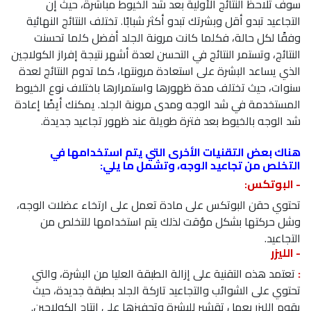
سوف تلاحظ النتائج الأولية بعد شد الخيوط مباشرةً، حيث إن
التجاعيد تبدو أقل وبشرتك تبدو أكثر شبابًا. تختلف النتائج النهائية
وفقًا لكل حالة، فكلما كانت مرونة الجلد أفضل كلما تحسنت
النتائج، وتستمر النتائج في التحسن لعدة أشهر نتيجة إفراز الكولاجين
الذي يساعد البشرة على استعادة مرونتها، كما تدوم النتائج لعدة
سنوات، حيث تختلف مدة ظهورها واستمرارها باختلاف نوع الخيوط
المستخدمة في شد الوجه ومدى مرونة الجلد. يمكنك أيضًا إعادة
شد الوجه بالخيوط بعد فترة طويلة عند ظهور تجاعيد جديدة.
هناك بعض التقنيات الأخرى التي يتم استخدامها في
التخلص من تجاعيد الوجه، وتشمل ما يلي:
- البوتكس:
تحتوي حقن البوتكس على مادة تعمل على ارتخاء عضلات الوجه،
وشل حركتها بشكل مؤقت لذلك يتم استخدامها للتخلص من
التجاعيد.
- الليزر
:
تعتمد هذه التقنية على إزالة الطبقة العليا من البشرة، والتي
تحتوي على الشوائب والتجاعيد تاركة الجلد بطبقة جديدة، حيث
يقوم الليزر بعمل تقشير للبشرة وتحفيزها على إنتاج الكولاجين.