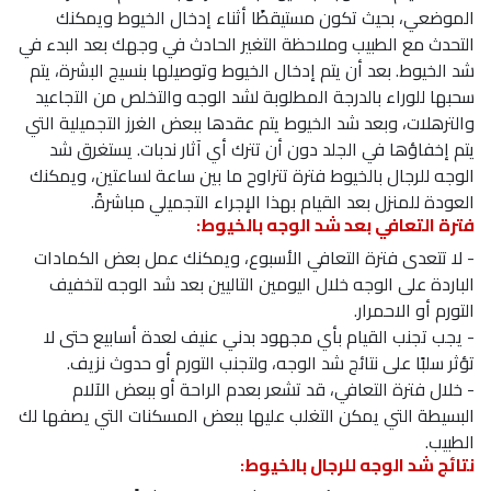
الموضعي، بحيث تكون مستيقظًا أثناء إدخال الخيوط ويمكنك
التحدث مع الطبيب وملاحظة التغير الحادث في وجهك بعد البدء في
شد الخيوط. بعد أن يتم إدخال الخيوط وتوصيلها بنسيج البشرة، يتم
سحبها للوراء بالدرجة المطلوبة لشد الوجه والتخلص من التجاعيد
والترهلات، وبعد شد الخيوط يتم عقدها ببعض الغرز التجميلية التي
يتم إخفاؤها في الجلد دون أن تترك أي آثار ندبات. يستغرق شد
الوجه للرجال بالخيوط فترة تتراوح ما بين ساعة لساعتين، ويمكنك
العودة للمنزل بعد القيام بهذا الإجراء التجميلي مباشرةً.
فترة التعافي بعد شد الوجه بالخيوط:
- لا تتعدى فترة التعافي الأسبوع، ويمكنك عمل بعض الكمادات
الباردة على الوجه خلال اليومين التاليين بعد شد الوجه لتخفيف
التورم أو الاحمرار.
- يجب تجنب القيام بأي مجهود بدني عنيف لعدة أسابيع حتى لا
تؤثر سلبًا على نتائج شد الوجه، ولتجنب التورم أو حدوث نزيف.
- خلال فترة التعافي، قد تشعر بعدم الراحة أو ببعض الآلام
البسيطة التي يمكن التغلب عليها ببعض المسكنات التي يصفها لك
الطبيب.
نتائج شد الوجه للرجال بالخيوط: