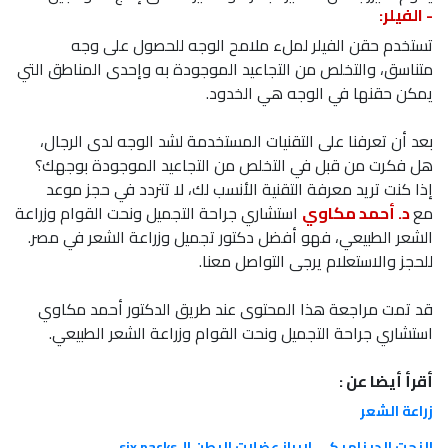
- الفيلر:
تستخدم حقن الفيلر لملء ملامح الوجه للحصول على وجه
متناسق، والتخلص من التجاعيد الموجودة به وإحدى المناطق التي
يمكن حقنها في الوجه هي الخدود.
بعد أن تعرفنا على التقنيات المستخدمة لشد الوجه لدى الرجال،
هل فكرت من قبل في التخلص من التجاعيد الموجودة بوجهك؟
إذا كنت تريد معرفة التقنية الأنسب لك، لا تتردد في حجز موعد
مع
د. أحمد مكاوي
استشاري جراحة التجميل ونحت القوام وزراعة
الشعر الطبيعي، فهو أفضل دكتور تجميل وزراعة الشعر في مصر.
للحجز والاستعلام يرجى التواصل معنا.
قد تمت مراجعة هذا المحتوى عند طريق الدكتور أحمد مكاوي
استشاري جراحة التجميل ونحت القوام وزراعة الشعر الطبيعي.
أقرأ أيضا عن :
زراعة الشعر
النحت الديناميكي لإبراز عضلات البطن الsix packs