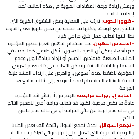
ويمكن زيادة جرعة المضادات الحيوية في هذه الحالات تحت
إشراف الطبيب.
- ظهور الندوب:
تترتب على العملية بعض الشقوق الكبيرة التي
تتلاشى مع الوقت، ولكنها قد تتسبب في بعض ظهور بعض الندوب
نظرًا لأنها تتطلب عمل شق جراحي كبير.
- امتصاص الدهون:
عند استخدام الدهون لتعزيز مظهر المؤخرة
مع شدها، يمكن أن تتصرف الدهون بشكل طبيعي كما يحدث في
الحالات الطبيعية، فيمتصها الجسم أو تزداد بزيادة الوزن وعدم
الاهتمام باللياقة البدنية، ويمكن التغلب على ذلك بعدم تعريض
المؤخرة للضغط لمدة أسبوعين، والحرص على ارتداء المشد طيلة
الوقت باستثناء الاستحمام لمدة أسبوعين إلى ثلاثة أسابيع بعد
الجراحة.
- الحاجة إلى جراحة مراجعة:
بالرغم من أن نتائج شد المؤخرة
عادةً ما تكون مرضية، لكنها قد تتطلب جراحة أخرى لتصحيح النتائج
في حالة عدم الرضا عن نتائج الجراحة أو في حالة عدم تناسق
النتائج.
- تجمع السوائل:
يحدث تجمع السوائل نتيجة تلف بعض الخلايا
والأوعية الدموية التي تعمل على إفراز سوائل تتراكم تحت الجلد