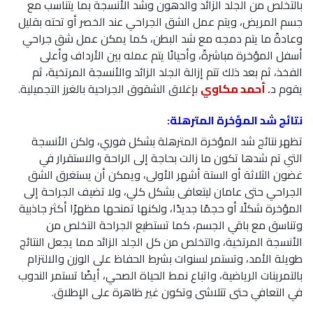
بالتخلص من الجلد الزائد والدهون وشد الأنسجة بما يتناسب مع
جسم المريض، ويتم عمل الشق الجراحي عند الخصر أو تحته بقليل
وعادةً ما يتم دمجه مع شد البطن، كما يمكن عمل شق جراحي
أسفل المؤخرة مباشرةً، وأحيانًا يتم عمله بين الأرداف وأعلى
الفخذ، ثم بعد ذلك تتم إزالة الجلد الزائد والأنسجة المرتخية، ثم
يقوم د
. أحمد مكاوي
بإغلاق الشقوق الجراحية بالغرز التجميلية.
نتائج شد المؤخرة المترهلة:
تظهر نتائج شد المؤخرة المترهلة بشكل فوري، ولكن الأنسجة
التي تم شدها تكون ما زالت بحاجة إلى الراحة والاستقرار في
غضون الثلاثة أو الستة أشهر الأولى، ويمكن أن يستغرق الشق
الجراحي حتى عامان ليتعافى بشكل كلي، ولا تضيف الجراحة إلى
المؤخرة شكلًا أو حجمًا جديدًا، ولكنها تمنحها مظهرًا أكثر جاذبية
وتناسق مع باقي الجسم، كما تستطيع الجراحة التخلص من
الأنسجة المرتخية، والتخلص من كل الجلد الزائد مما يجعل النتائج
طويلة الأمد، وتستمر لسنوات بشرط الحفاظ على الوزن والالتزام
بالتمرينات الرياضية، واتباع نمط الحياة الصحي، أيضًا تستمر الندوب
في التعافي حتى تتلاشى وتكون غير ظاهرة على الإطلاق.