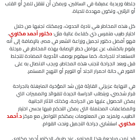
جلطة وريدية عميقة في الساقين، ويمكن أن تنتقل للمخ أو القلب
أو الرئتين، وتكون مهددة للحياة.
كل هذه المخاطر هي نادرة الحدوث، ويمكنك تجنبها من خلال
اختيار طبيب متمرس ذي كفاءة عالية مثل:
دكتور أحمد مكاوي
،
فهو أفضل دكتور تجميل وزراعة الشعر في مصر، بالإضافة إلى أنه
يقوم بالكشف عن عوامل خطر الإصابة بهذه المخاطر في مرحلة
الاستعداد للجراحة، كما سيقوم بوصف الأدوية المضادة للتجلط
قبل وبعد الجراحة لتجنب هذه المخاطر، ويجب الاتصال به على
الفور في حالة احمرار الجلد أو التورم أو التهيج المستمر.
في النهاية عزيزتي القارئة فإن شد المؤخرة المترهلة بالجراحة
قرار شخصي، ويتطلب الدراسة الجيدة للفوائد والمميزات التي
يمكن الحصول عليها من الجراحة، وكذلك الآثار الجانبية
والمضاعفات المحتملة التي يمكن التحكم فيها بحسن اختيار
الطبيب، ولمزيد من المعلومات يمكنكم التواصل مع مركز
د.أحمد
مكاوي
استشاري جراحة التجميل ونحت القوام.
قد تمت مراجعة هذا المحتوى عند طريق الدكتور أحمد مكاوي