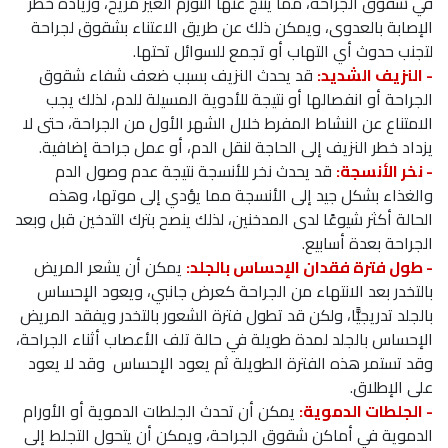
في شقوق الجراحة، مما ينتج عنها التورم الغير مريح، وزيادة خطر
الإصابة بالعدوى، ويمكن ذلك عن طريق الاعتناء بشقوق لجراحة
لتجنب حدوث أي التهاب أو تجمع للسوائل تحتها.
- النزيف الشديد:
قد يحدث النزيف بسبب ضعف شفاء شقوق
الجراحة أو انفصالها أو نتيجة للأدوية المسيلة للدم، لذلك يجب
الامتناع عن النشاط المفرط خلال الشهر الأول من الجراحة، حتى لا
يزداد خطر النزيف إلى الحاجة لنقل الدم، أو عمل جراحة إضافية.
- نخر الأنسجة:
قد يحدث نخر للأنسجة نتيجة عدم وصول الدم
والغذاء بشكل جيد إلى الأنسجة مما يؤدي إلى موتها، وهذه
الحالة أكثر شيوعًا لدى المدخنين، لذلك ينصح بترك التدخين قبل وبعد
الجراحة بعدة أسابيع.
- طول فترة فقدان الإحساس بالجلد:
يمكن أن يشعر المريض
بالتخدر بعد الانتهاء من الجراحة كعرض جانبي، ويعود الإحساس
بالجلد تدريجيًّا، ولكن قد تطول فترة الشعور بالتخدر ويفقد المريض
الإحساس بالجلد لمدة طويلة في حالة تلف الأعصاب أثناء الجراحة،
وقد تستمر هذه الفترة الطويلة ثم يعود الإحساس وقد لا يعود
على الإطلاق.
- الجلطات الدموية:
يمكن أن تحدث الجلطات الدموية أو الأورام
الدموية في أماكن شقوق الجراحة، ويمكن أن يتحول التجلط إلى