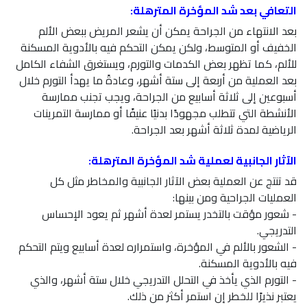
التعافي بعد شد المؤخرة المترهلة:
بعد الانتهاء من الجراحة يمكن أن يشعر المريض ببعض الألم
الخفيف أو المتوسط، ولكن يمكن التحكم فيه بالأدوية المسكنة
للألم، كما تظهر بعض الكدمات والتورم، ويستغرق الشفاء الكامل
بعد العملية من أربعة إلى ستة أشهر، وعادةً ما يهدأ التورم خلال
أسبوعين إلى ثلاثة أسابيع من الجراحة، ويجب تجنب ممارسة
الأنشطة التي تتطلب مجهودًا بدنيًا عنيفًا أو ممارسة التمرينات
الرياضية لمدة ثلاثة أشهر بعد الجراحة.
الآثار الجانبية لعملية شد المؤخرة المترهلة:
قد تنتج عن العملية بعض الآثار الجانبية والمخاطر مثل كل
العمليات الجراحية ومن بينها:
- شعور مؤقت بالتخدر يستمر لعدة أشهر ثم يعود الإحساس
التدريجي.
- الشعور بالألم في المؤخرة، واستمراره لعدة أسابيع ويتم التحكم
فيه بالأدوية المسكنة.
- التورم الذي يأخذ في التحلل التدريجي خلال ستة أشهر، والذي
يعتبر نذيرًا للخطر إن استمر أكثر من ذلك.