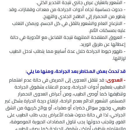
- الشعور بالغثيان عرض جانبي نتيجة التخدير الكلي.
- حدوث حساسية تجاه أدوات الجراحة من معدات وقفازات، وقد
يتطور من الاحمرار إلى الطفح الجلدي والتهيج.
- الانزعاج العام والشعور بالثقل في كل الجسم، ويمكن التغلب
عليه بمسكنات الألم.
- العروق المنتفخة الملتهبة نتيجة التفاعل مع الأدوية في حالة
إعطائها عن طريق الوريد.
- ظهور خيوط الجراحة خلال عدة أسابيع مما يتطلب تدخل الطبيب
لإزالتها.
قد تحدث بعض المخاطر بعد الجراحة، ومنها ما يلي:
- العدوى:
قد تنتقل العدوى إلى المريض في حالة عدم اهتمام
الطبيب بتعقيم أدوات الجراحة، وعدم الاعتناء بشقوق الجراحة
وتنظيفها كما أوصى الطبيب، ومن أعراض العدوى الاحمرار
المستمر، الشعور الدائم بعدم الراحة، ارتفاع درجة الحرارة بشكل غير
طبيعي، وخروج سوائل خضراء أو صفراء، أو روائح كريهة من الشق
الجراحي، لذا في حالة حدوث هذه الأعراض يجب طلب الطبيب على
الفور، ولتجنب حدوثها يجب تناول المضادات الحيوية الموصوفة،
والاهتمام بتنظيف أماكن شقوق الجراحة كما يصف الطبيب،