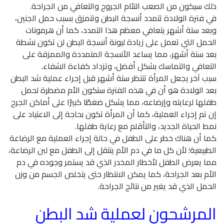
ذلك سيكون من الصعب التئام الجروح والتعافي من الجراحة.
في فترة الولادة تتمدد أنسجة البطن وتتمزق بسبب حمل الجنين،
وبعد ستة أشهر يتعافي معظم هذا التمدد، كما أن هرمونات
الحمل التي تعمل على زيادة ليونة أنسجة البطن لن تكون نشطة
بعد ستة أشهر، مما يساعد الأنسجة المتمددة والممزقة على
التعافي والتماسك بشكل أفضل، وتزداد كفاءة الشفاء.
سبب آخر يجعل المرأة تنتظر ستة أشهر قبل إجراء عملية شد البطن
بعد الولادة هو أن في هذه الفترة ستكون الأم مضطرة لحمل
طفلها لرعايته وإرضاعه، مما يشكل ضغطًا كبيرًا على أماكن الجرح
إن تم إجراء العملية، كما أن المرأة تكون بحاجة إلى الاعتياد على
نمط الحياة الجديد، والتأقلم مع رعاية طفلها.
كما أن هناك خطر على الطفل في حالة إجراء العملية مع الرضاعة
الطبيعية؛ لأن كل ما في دم الأم ينتقل إلى الطفل مع لبن الرضاعة،
مما يعرض الطفل لأخطار المخدر الذي قد يستمر وجوده في دم
الأم بعد الجراحة، كما يمكن الانتظار حتى يتخلص الجسم من وزن
الحمل الذي قد يغير من نتائج الجراحة.
المرشحون لعملية شد البطن