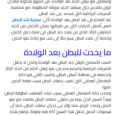
وللتعامل مع ترهل الجلد بعد الولادة، من المهم محاولة فقدان
الوزن بالتدريج حتى يستعيد الجلد مرونته المطلوبة، مع ممارسة
التمرينات الرياضية التي تساعد على شد البطن.
عند التفكير في شد البطن بعد الولادة تأتي
عملية شد البطن
ضمن أفضل الخيارات التي عن طريقها يمكن التخلص من الجلد
المترهل الزائد الناتج عن تمدد جلد البطن في فترة حمل الجنين،
وخاصة أن تمدد البطن يسير جنبًا إلى جنب مع زيادة نمو الجنين.
ما يحدث للبطن بعد الولادة
السبب الأساسي لترهل جلد البطن بعد الولادة والذي لا يجعل
التمرينات الرياضية والرجيم مجديان، هو ترهل الكثير من الجلد الزائد
وتجمعه في منطقة أسفل البطن، والسب الثاني هو حالة
الانفصال العضلي التي تصيب عضلات البطن بسبب ضغط الجنين
عليها.
وتحدث حالة الانفصال العضلي بسبب تمدد العضلات الطولية للبطن،
ويبدأ النسيج الذي يربط بين نصفي عضلات البطن بالتمدد مع نمو
الجنين وتمدد الرحم، مما يؤثر عى جدران عضلات البطن، كما أن
هرمونات الحمل تجعل هذا النسيج أكثر رقة وليونة، وتعتبر هذه