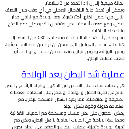
الحالة طبيعية إلا إن زاد التمدد عن 2 سنتيمتر.
ويمكن أن تحدث حالة الانفصال العضلي في أي وقت خلال النصف
الثاني من الحمل، لكنها أكثر شيوعًا بعد الولادة مع تراخي جدار
البطن، ومع ضعف أنسجة البطن وفقدان القدرة على دعم الجذع
والأعضاء الداخلية.
وبالرغم من أن هذه الحالة تحدث فقط لدى 30% من النساء، إلا
هناك العديد من العوامل التي يمكن أن تزيد من احتمالية حدوثها،
ومنها الوراثة، وخوض تجارب متعددة من الحمل والولادة، أو
ضعف عضلات البطن.
عملية شد البطن بعد الولادة
هي عملية تساعد على التخلص من الدهون والجلد الزائد في البطن
الناتج عن تجربة الحمل والولادة، وتعمل على استعادة العضلات
الضعيفة والمنفصلة، مما يعيد الشكل المسطح للبطن، مع
استعادة مرونة وقوة شكل الجلد.
يمكن الحصول على بطن ملساء ومسطحة مع الحميات الغذائية
وممارسة الرياضة في الحالات العادية لترهل البطن، ولكن مع
تجربة الولادة وتمزق عضلات البطن، والضغط على الجلد، يكون