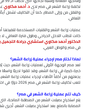
ونتائجها الفعالة ونسبة نجاحها التي تخطت الـ 99 في المائة.
تكلفة زراعة الشعر في مصر لدى
د. أحمد مكاوي
والتنقل من وإلى المطار، كما أن التكاليف تشمل أيضً
التعافي.
عمليات زراعة الشعر والتقنيات المستخدمة لتنفيذها أص
كانت تتطلب التدخل الجراحي وطول فترة التعافي. لا 
الدكتور أحمد مكاوي استشاري جراحة التجميل و
في مصر والوطن العربي.
لماذا تختار مصر لإجراء عملية زراعة الشعر؟
تعد مصر الوجهة الأولى لعمليات زراعة الشعر، حيث ي
خبرة كبيرة في زراعة الشعر، وقد تلقوا تدريبًا واسعً
يجعلهم من أكفأ الأطباء لإجراء عمليات زراعة الشعر،
تلعب تكاليف زراعة الشعر في مصر 2026 دورًا في اختيارها كواحدة من أفضل الدول لإجراء زراعة الشعر.
كيف تتم عملية زراعة الشعر في مصر؟
يتم استخراج بصيلات الشعر من المنطقة المانحة، التي 
المصابة بالصلع. بعد استخراج بصيلات الشعر، تُجرى