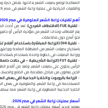
المعالجة لوضع بصيلات الشعر بداخلها. بفضل خبرة و
والتقنيات الجراحية في عملية زراعة الشعر في مصر 2026، يحصل المرضى على نتائج طبيعية المظهر.
أهم تقنيات زراعة الشعر المتوفرة في مصر 2026:
-
تقنية FUE (الاقتطاف الفردي):
يتم اقتطاف وحدات الشعر من مؤخرة الرأس أو جانبي
نحو أسرع دون مضاعفات.
- ت
قنية DHI (الزراعة المباشرة باستخدام أقلام تشوي):
وزراعة البصيلات في خطوة واحدة باستخدام باستخدام
-
تقنية FUT (الزراعة الشريطية – في حالات خاصة):
الرأس يحتوي على بصيلات الشعر، وتعد من أقدم الط
الذين يعانون من مراحل متقدمة من الصلع وانحسار ك
-
الزراعة بالروبوت والخلايا الجذعية (في بعض الم
المستخدمة في زراعة الشعر، والمتوفرة في بعض المر
الخلايا الجذعية المتطورة في زراعة الشعر؛ مما يساه
أسعار عمليات زراعة الشعر في مصر 2026: