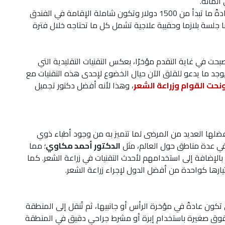
عادةً ما تبدأ من 1500 دولار وتكون شاملة الإقامة في الفندق
ا جلسة بلازما وحقيبة علاجية تشمل كل ما تحتاجه خلال فترة
بحت في غاية التقدم مؤخرًا، بعكس التقنيات التقليدية التي
يوجد ما يدعو للقلق الآن حيال الخضوع لإحدى هذه التقنيات مع
نحت القوام وزراعة الشعر
، وهذا لأنه أفضل دكتور تجميل
ُفضلها العديد من المرضى لما تتميز به من وجود أطباء ذوي
ا في عدة مناطق حول العالم، مثل
الدكتور أحمد مكاوي
؛ مما
 بالإضافة إلى استخدامهم لأحدث التقنيات في زراعة الشعر. كما
تكون عادةً في مؤخرة الرأس أو جانبيها، ثم تُنقل إلى المنطقة
 شقوق صغيرة باستخدام إبرة أو مشرط جراحي دقيق في المنطقة