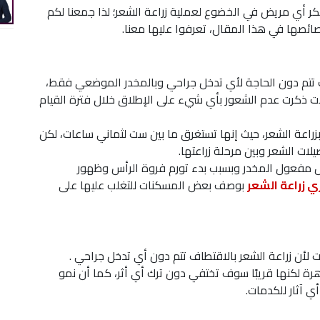
كر أي مريض في الخضوع لعملية زراعة الشعر؛ لذا جمعنا لكم
ئصها في هذا المقال، تعرفوا عليها معنا.
ف تتم دون الحاجة لأي تدخل جراحي وبالمخدر الموضعي فقط،
لات ذكرت عدم الشعور بأي شيء على الإطلاق خلال فترة القيام
زراعة الشعر، حيث إنها تستغرق ما بين ست لثماني ساعات، لكن
لات الشعر وبين مرحلة زراعتها.
وال مفعول المخدر وبسبب بدء تورم فروة الرأس وظهور
 زراعة الشعر
بوصف بعض المسكنات للتغلب عليها على
بات لأن زراعة الشعر بالاقتطاف تتم دون أي تدخل جراحي .
هرة لكنها قريبًا سوف تختفي دون ترك أي أثر، كما أن نمو
ي آثار للكدمات.