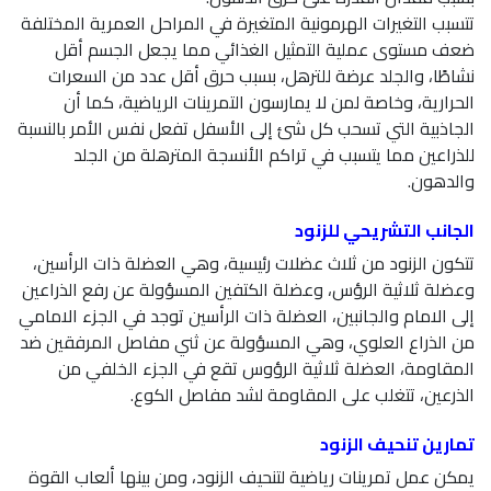
تتسبب التغيرات الهرمونية المتغيرة في المراحل العمرية المختلفة
ضعف مستوى عملية التمثيل الغذائي مما يجعل الجسم أقل
نشاطًا، والجلد عرضة للترهل، بسبب حرق أقل عدد من السعرات
الحرارية، وخاصة لمن لا يمارسون التمرينات الرياضية، كما أن
الجاذبية التي تسحب كل شئ إلى الأسفل تفعل نفس الأمر بالنسبة
للذراعين مما يتسبب في تراكم الأنسجة المترهلة من الجلد
والدهون.
الجانب التشريحي للزنود
تتكون الزنود من ثلاث عضلات رئيسية، وهي العضلة ذات الرأسين،
وعضلة ثلاثية الرؤس، وعضلة الكتفين المسؤولة عن رفع الذراعين
إلى الامام والجانبين، العضلة ذات الرأسين توجد في الجزء الامامي
من الذراع العلوي، وهي المسؤولة عن ثني مفاصل المرفقين ضد
المقاومة، العضلة ثلاثية الرؤوس تقع في الجزء الخلفي من
الذرعين، تتغلب على المقاومة لشد مفاصل الكوع.
تمارين تنحيف الزنود
يمكن عمل تمرينات رياضية لتنحيف الزنود، ومن بينها ألعاب القوة