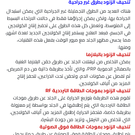
تنحيف الزنود بطرق غير جراحية
هناك العديد من الطرق التجمليلة غير الجراحية التي يمكن استبدال
الجراحة بها، ولكن يمكن إجراؤها فقط في حالات الارتخاء البسيط
إلى المتوسط، وتعمل كل هذه الطرق على تحفيز إنتاج الكولاجين
في الجسم، فبعد العلاج ييستمر إنتاج الكولاجين الجديد لعدة اشهر،
مما يحسن مظهر الجلد مع مرور الوقت بفعل هذه التقنيات،
ومنها:
تنحيف الزنود بالبلازما
يمكن التخلص من ترهلات الجلد عن طريق حقن البلازما الغنية
بالصفائح الدموية PRP، والتي تأخذ بطريقة ذاتية من دم المريض،
ثم تفصل عن مكونات الدم، وتحقن تحت الذراعين، لتحفز إنتاج
المزيد من ألياف الكولاجين.
تنحيف الزنود بموجات الطاقة الترددية RF
تقوم هذه الطريقة بتوزيع الحرارة على الجلد عن طريق موجات
الطاقة الترددية التي يتم إطلاقها في الجلد بواسطة إبر معزولة
بطريقة خاصة، فتحفز الحرارة إطلاق المزيد من ألياف الكولاجين،
التي تتخلص من الترهل، وتزيد من جودة البشرة.
تنحيف الزنود بموجات الطاقة فوق الصوتية
يتم إطلاق موجات الطاقة فوق الصوتية عن طريق جهاز يحمل