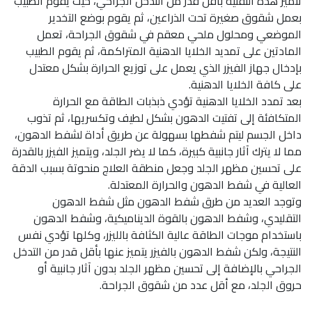
تتميز هذه التقنية بأقل قدر من التدخل الجراحي، حيث يقوم الطبيب
بعمل شقوق صغيرة تحت الذراعين، ثم يقوم بوضع التخدير
الموضعي ومحلول ملحي معقم في شقوق الجراحة، تعمل
المادتين على تمديد الخلايا الدهنية المتراكمة، ثم يقوم الطبيب
بإدخال جهاز الفيزر الذي يعمل على توزيع الحرارة بشكل معتدل
على كافة الخلايا الدهنية.
بعد تمدد الخلايا الدهنية تؤدي ذبذبات الطاقة مع الحرارة
المتكافئة إلى تفتيت الدهون بشكل لطيف وتكسريها، ثم تذوب
داخل الجسم ليتم شفطها بسهولة عن طريق أداة لشفط الدهون،
مما لا يترك آثار جانبية كبيرة، كما لا يضر الجلد، ويتميز الفيزر بالقدرة
على تحسين مظهر الجلد وجعل منطقة العلاج منحوتة بسبب الدقة
العالية في شفط الدهون والحرارة المعتدلة.
وتوجد العديد من طرق شفط الدهون مثل شفط الدهون
التقليدي، وشفط الدهون بالقوة الديناميكية، وشفط الدهون
باستخدام موجات الطاقة عالية الكثافة بالليزر، وكلها تؤدي نفس
النتيجة، ولكن شفط الدهون بالفيزر يتميز عنها بأقل قدر من التدخل
الجراحي بالإضافة إلى تحسين مظهر الجلد بدون آثار جانبية أو
حروق الجلد، مع أقل عدد من شقوق الجراحة.