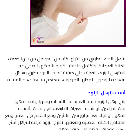
يترهل الجزء العلوي من الذراع لكثير من العوامل من بينها ضعف
الكتلة العضلية، وتكتمل جاذبية القوام بالمظهر الصحي غير
المترهل للزنود، للتعرف على كيفية تنحيف الزنود بطرق وبدائل
متعددة للوصول للمظهر المرغوب، يمكنكم متابعة هذه المقالة.
أسباب ترهل الزنود
ينتج ترهل الزنود نتيجة العديد من الأسباب ومنها زيادة الدهون
تحت الذراعين، أو نتيجة التغيرات الطبيعية التي تحدث لأنسجة
الدهون والجلد بعد تجاوز سن الثلاثينن ومع التقدم في العمر، ومع
انخفاض الكتلة العضلية وضعفها تصبح الزنود عرضة للترهل أكثر
بسبب فقدان القدرة على حرق الدهون.