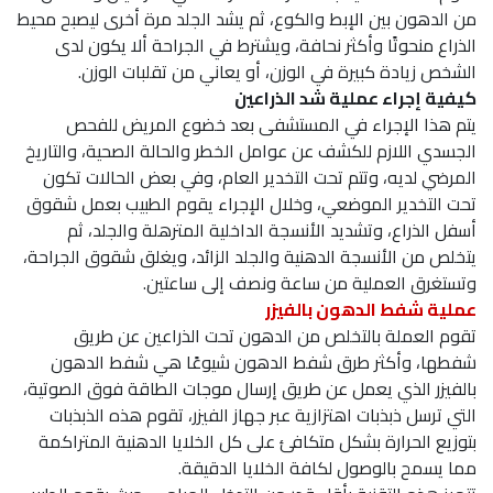
من الدهون بين الإبط والكوع، ثم يشد الجلد مرة أخرى ليصبح محيط
الذراع منحوتًا وأكثر نحافة، ويشترط في الجراحة ألا يكون لدى
الشخص زيادة كبيرة في الوزن، أو يعاني من تقلبات الوزن.
كيفية إجراء عملية شد الذراعين
يتم هذا الإجراء في المستشفى بعد خضوع المريض للفحص
الجسدي اللازم للكشف عن عوامل الخطر والحالة الصحية، والتاريخ
المرضي لديه، وتتم تحت التخدير العام، وفي بعض الحالات تكون
تحت التخدير الموضعي، وخلال الإجراء يقوم الطبيب بعمل شقوق
أسفل الذراع، وتشديد الأنسجة الداخلية المترهلة والجلد، ثم
يتخلص من الأنسجة الدهنية والجلد الزائد، ويغلق شقوق الجراحة،
وتستغرق العملية من ساعة ونصف إلى ساعتين.
عملية شفط الدهون بالفيزر
تقوم العملة بالتخلص من الدهون تحت الذراعين عن طريق
شفطها، وأكثر طرق شفط الدهون شيوعًا هي شفط الدهون
بالفيزر الذي يعمل عن طريق إرسال موجات الطاقة فوق الصوتية،
التي ترسل ذبذبات اهتزازية عبر جهاز الفيزر، تقوم هذه الذبذبات
بتوزيع الحرارة بشكل متكافئ على كل الخلايا الدهنية المتراكمة
مما يسمح بالوصول لكافة الخلايا الدقيقة.