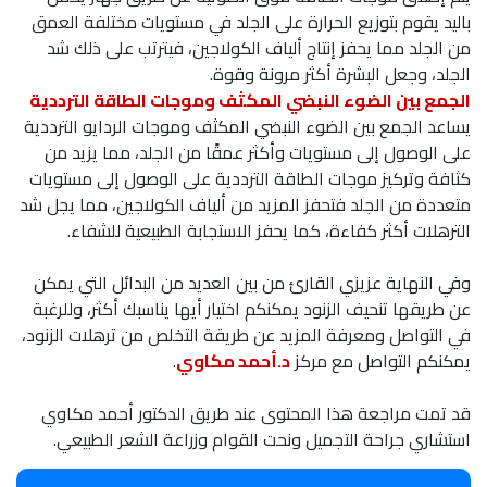
باليد يقوم بتوزيع الحرارة على الجلد في مستويات مختلفة العمق
من الجلد مما يحفز إنتاج ألياف الكولاجين، فيترتب على ذلك شد
الجلد، وجعل البشرة أكثر مرونة وقوة.
الجمع بين الضوء النبضي المكثف وموجات الطاقة الترددية
يساعد الجمع بين الضوء النبضي المكثف وموجات الردايو الترددية
على الوصول إلى مستويات وأكثر عمقًا من الجلد، مما يزيد من
كثافة وتركيز موجات الطاقة الترددية على الوصول إلى مستويات
متعددة من الجلد فتحفز المزيد من ألياف الكولاجين، مما يجل شد
الترهلات أكثر كفاءة، كما يحفز الاستجابة الطبيعية للشفاء.
وفي النهاية عزيزي القارئ من بين العديد من البدائل التي يمكن
عن طريقها تنحيف الزنود يمكنكم اختيار أيها يناسبك أكثر، وللرغبة
في التواصل ومعرفة المزيد عن طريقة التخلص من ترهلات الزنود،
يمكنكم التواصل مع مركز
د.أحمد مكاوي
.
قد تمت مراجعة هذا المحتوى عند طريق الدكتور أحمد مكاوي
استشاري جراحة التجميل ونحت القوام وزراعة الشعر الطبيعي.