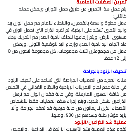
تمرين العضلات الأمامية
يتم عمل هذا التمرين عن طريق حمل الأوزان ويمكن عمله
كالآتي:
عمل خطوة واسعة بالقدمين، والانحناء للأمام مع حمل الوزن بيد
واليد الأخرى تستند على الركبة، ثم تفرد الذراع التي تحمل الوزن في
مستوى الأرض، ويتم إرجاعها للخلف ناحية الصدر مع التحريك ببطء
عند اتجاه اليد ناحية الصدر، وإرجاع اليد للوضعية الأولى، ويمكن
عمل من مجموعتين لثلاث مجموعات، كل مجموعة تتكون من 8
إلى 12 عدة.
تنحيف الزنود بالجراحة
هناك العديد من العمليات الجراحية التي تساعد على تنحيف الزنود
في حالة عدم نجاح التمرينات الرياضية والنظام الغذائي في التخلص
من كافة الدهون المترهلة، وفي حالة فقدان الوزن مع ترهل
الذراعين بشكل شديد، ويتم إجراء هذه العمليات فقط للأشخاص
الأصحاء الذين لا يعانون من حالة مرضية قد تعقد الجراحة، وألا
يزيد مؤشر كتلة جسدهم عن 30%، ومنها:
عملية شد الذراعين/الزنود
تقوم هذه العملية بشد الترهلات الزائدة في الذراعينن والتخلص