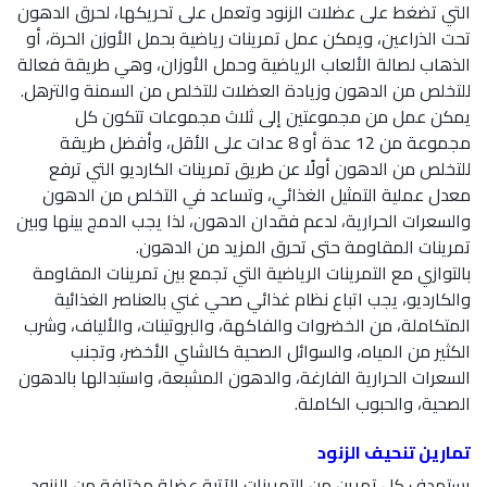
التي تضغط على عضلات الزنود وتعمل على تحريكها، لحرق الدهون
تحت الذراعين، ويمكن عمل تمرينات رياضية بحمل الأوزن الحرة، أو
الذهاب لصالة الألعاب الرياضية وحمل الأوزان، وهي طريقة فعالة
للتخلص من الدهون وزيادة العضلات للتخلص من السمنة والترهل.
يمكن عمل من مجموعتين إلى ثلاث مجموعات تتكون كل
مجموعة من 12 عدة أو 8 عدات على الأقل، وأفضل طريقة
للتخلص من الدهون أولًا عن طريق تمرينات الكارديو التي ترفع
معدل عملية التمثيل الغذائي، وتساعد في التخلص من الدهون
والسعرات الحرارية، لدعم فقدان الدهون، لذا يجب الدمج بينها وبين
تمرينات المقاومة حتى تحرق المزيد من الدهون.
بالتوازي مع التمرينات الرياضية التي تجمع بين تمرينات المقاومة
والكارديو، يجب اتباع نظام غذائي صحي غني بالعناصر الغذائية
المتكاملة، من الخضروات والفاكهة، والبروتينات، والألياف، وشرب
الكثير من المياه، والسوائل الصحية كالشاي الأخضر، وتجنب
السعرات الحرارية الفارغة، والدهون المشبعة، واستبدالها بالدهون
الصحية، والحبوب الكاملة.
تمارين تنحيف الزنود
يستهدف كل تمرين من التمرينات الآتية عضلة مختلفة من الزنود،