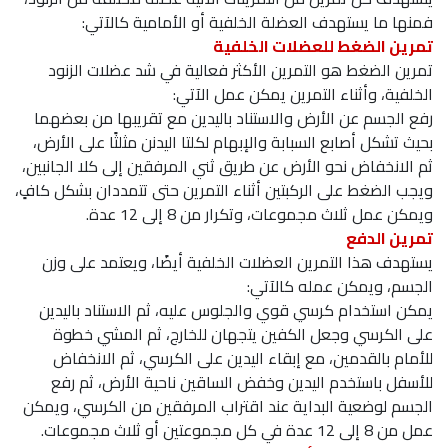
فمنها ما يستهدف العضلة الخلفية أو الأمامية كالآتي:
تمرين الضغط للعضلات الخلفية
تمرين الضغط هو التمرين الأكثر فعالية في شد عضلات الزنود
الخلفية، وأثناء التمرين يمكن عمل الآتي:
رفع الجسم عن الأرض والاستناد باليدين مع تقريبها من بعضهما
بحيث تشكل أصابع السبابة والإبهام لكلتا اليدنن مثلثًا على الأرض،
ثم الانخفاض نحو الأرض عن طريق ثني المرفقين إلى كلا الجانبين،
ويجب الضغط على الركبتين أثناء التمرين حتى تتمددان بشكل كافٍ،
ويمكن عمل ثلاث مجموعات، وتكرار من 8 إلى 12 عدة.
تمرين الدفع
يستهدف هذا التمرين العضلات الخلفية أيضًا، ويعتمد على وزن
الجسم، ويمكن عمله كالآتي:
يمكن استخدام كرسي قوي والجلوس عليه، ثم الاستناد باليدين
على الكرسي وجعل الكفين يتجهان للخارج، ثم المشي خطوة
للأمام بالقدمين، مع إبقاء اليدين على الكرسي، ثم الانخفاض
للأسفل باستخدم اليدين وخفض الساقين ناحية الأرض، ثم رفع
الجسم لوضعية البداية عند اقتراب المرفقين من الكرسي، ويمكن
عمل من 8 إلى 12 عدة في كل مجموعتين أو ثلاث مجموعات.