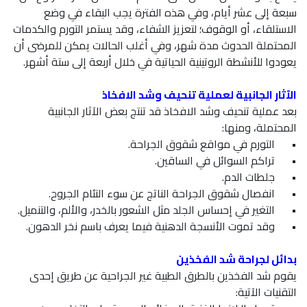
سبعة إلى عشر أيام، وفي هذه الفترة يجب البقاء في وضع
الاستلقاء، أو الوقوف؛ لتعزيز الشفاء، وقد يستمر التورم والكدمات
المحتملة الحدوث مدة شهر، وفي أغلب الحالات يمكن للمرضى أن
يعودوا للأنشطة الروتينية الحياتية في خلال أربعة إلى ستة أشهر.
الآثار الجانبية لعملية تنحيف وشد الافخاذ
بعد عملية تنحيف وشد الافخاذ قد تنتج بعض الآثار الجانبية
المحتملة، ومنها:
•
التورم في مواقع شقوق الجراحة.
•
تراكم السوائل في الساقين.
•
جلطات الدم.
•
انفصال شقوق الجراحة الناتج عن سوء التئام الجروح.
•
التغير في إحساس الجلد مثل الشعور بالخدر، والألم، والتنميل.
•
وقد تموت الأنسجة الدهنية فيما يعرف باسم نخر الدهون.
بدائل لجراحة شد الفخذين
يقوم شد الفخذين بالطرق الطبية غير الجراحية عن طريق إحدى
التقنيات الآتية: