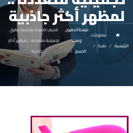
لمظهر أكثر جاذبية
شفط الدهون
تنحيف الافخاذ وشدها بطرق
معلومات
ونحت
تجميلية متعددة .. لمظهر أكثر
الرئيسية
طبية
الجسم
جاذبية