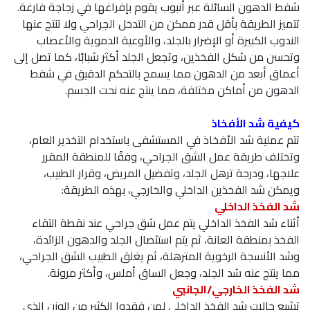
شفط الدهون السائلة عبر أنبوب يقوم بإفراغها في زجاجة فارغة.
تتميز الطريقة بأقل قدر ممكن من التدخل الجراحي ولا تنتج عنها
الندوب الكبيرة أو الإضرار بالجلد، والأوعية الدموية والأعصاب
وتحسن من شكل الفخذين، وتجعل الجلد أكثر شبابًا، كما تصل إلى
أعماق أبعد من الدهون مما يسمح بالتحكم الدقيق في شفط
الدهون من أماكن مختلفة، مما ينتج عنه نحت الجسم.
كيفية شد الأفخاذ
تتم عملية شد الأفخاذ في المستشفى باستخدام التخدير العام،
وتختلف طريقة عمل الشق الجراحي، وفقًا للمنطقة المقرر
علاجها، ودرجة ترهل الجلد، وتفضيل المريض، وقرار الطبيب،
ويمكن شد الفخذين الداخلي والخارجي، بهذه الطريقة:
شد الفخذ الداخلي
أثناء شد الفخذ الداخلي يتم عمل شق جراحي عند نقطة التقاء
الفخذ بمنطقة العانة، ثم يتم استئصال الجلد والدهون الزائدة،
وشد الأنسجة الرخوية المترهلة، ثم يغلق الطبيب الشق الجراحي،
مما ينتج عنه شد الجلد، وجعل الساق أملس، وأكثر مرونة.
شد الفخذ الخارجي/الجانبي
تشيع حالات شد الفخذ الداخلي لمن فقدوا الكثير من الوزن الذي