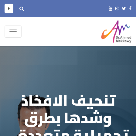
E
تنحيف الافخاذ
وشدها بطرق
تجميلية متعددة ..