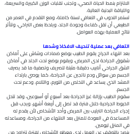
الالتزام بنمط الحياة الصحي، وتجنب تقلبات الوزن الكبيرة والسريعة،
واللياقة البدنية العالية.
تستمر الندوب في التعافي لسنة كاملة، ومع التقدم في العمر من
الطبيعي أن تقل كفاءة وجودة الجلد، ويلحظ بعض التراخي، وتتأثر
نتائج العملية بهذه العوامل.
التعافي بعد عملية تنحيف الافخاذ وشدها
بعد انتهاء الجراح يقوم الطبيب بوضع ضمادات وشاش على أماكن
شقوق الجراحة لدى المريض، ويقوم بوضع تحت الجلد في أماكن
الشق الجراحي أنابيب دقيقة مثبتة لتصريف وتصفية ما قد يصرف
الجسم من سوائل ودم ناتجين عن الجراحة، كما يوصي بارتداء
المشد الذي يساعد في التخلص من التورم، والآلام، ودعم نحت
الجسم.
سقوم الطبيب بإزالة غرز الجراحة بعد أسبوع أو أسبوعين، وقد تتحل
الخيوط الجراحية خلال فترة قد تصل إلى أربعة أشهر، ويجب قبل
إجراء الجراحة الترتيب بين المريض وأحد الأشخاص لأن يقدم له
المساعدة في العودة للمنزل بعد الانتهاء من الجراحة، ومساعدته
في المنزل ليومين.
ينصح بالتوقف عن العمل لدى معظم الأشخاص لفترة تتراوح من