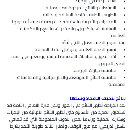
•
سبب الرغبة في الإجراء.
•
التوقعات والنتائج المرجوة بعد العملية.
•
الظروف الطبية الخاصة السابقة والحالية.
•
المخدرات والأدوية والعقاقير ذات وصفة طبية، أو بدونها.
•
الفيتامينات، والكحول، والمخدرات، والتبغ، والمكملات
العشبية.
وقد يقوم الطبيب بعمل الآتي أيضًا:
•
تقييم الصحة العامة، وعوامل الخطر السابقة.
•
أخذ الصور والقياسات التفصيلية للجسم ووضعها في السجل
الطبي للمريض.
•
مناقشة خيارات الجراحة.
•
مناقشة النتائج المتوقعة، والآثار الجانبية والمضاعفات
المحتملة.
نتائج تنحيف الافخاذ وشدها
بعد الجراحة تظهر النتائج على الفور، ولكن فترة التعافي التامة قد
تستغرق العديد من الأسابيع حتى تظهر النتائج النهائية من الإجراء،
وستترك العملية وراءها بعض الندوب الملحوظة التي قد تتعافي
بشكل تدريجي، مع مرور الوقت، وتعتبر النتائج طويلة الأمد بشرط