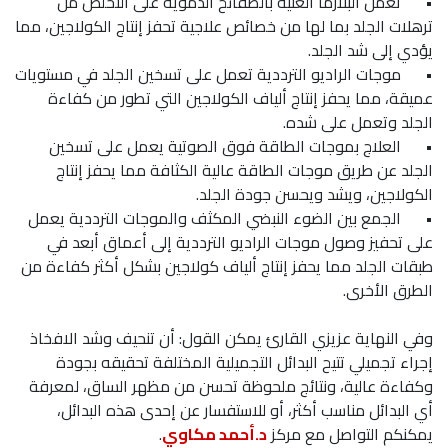
•
تعمل البلازما الغنية بالصفائح الدموية على التخلص من
ترهلات الجلد بما لها من خصائص علاجية تحفز إنتاج الكولاجين، مما
يؤدي إلى شد الجلد.
•
موجات الراديو الترددية تعمل على تسخين الجلد في مستويات
عميقة، مما يحفز إنتاج ألياف الكولاجين التي تطور من كفاءة
الجلد وتعمل على شده.
•
العلاج بموجات الطاقة فوق الصوتية يعمل على تسخين
الجلد عن طريق موجات الطاقة عالية الكثافة مما يحفز إنتاج
الكولاجين، ويشد ويحسن جودة الجلد.
•
الجمع بين الضوء النبضي المكثف والموجات الترددية يعمل
على تحفيز وصول موجات الراديو الترددية إلى أعماق أبعد في
طبقات الجلد مما يحفز إنتاج ألياف كولاجين بشكل أكثر كفاءة من
الطرق الأخرى.
وفي النهاية عزيزي القارئ يمكن القول: أن تنحيف وشد الافخاذ
إجراء تجميلي تتيح البدائل التجميلية المختلفة تحقيقه بجودة
وكفاءة عالية، ونتائج ملحوظة تحسن من مظهر الساق، لمعرفة
أي البدائل مناسب أكثر، أو للاستفسار عن إحدى هذه البدائل،
يمكنكم التواصل مع مركز
د.أحمد مكاوي
.