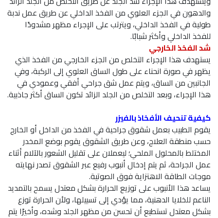
ويستهدف هذا الإجراء شد الجلد عن طريق التخلص من الجلد الزائد
والدهون في الجزء العلوي من الفخذ الداخلي عن طريق عمل ندبة
طولية في الفخذ الداخلي، ويترتب على الإجراء مظهر مشدودًا
للفخذ الداخلي وأكثر شبابًا.
شد الفخذ الخارجي
يستهدف هذا الإجراء التخلص من الجزء الخارجي من الفخذ الذي
يظهر في صورة انحناء على طول الساق العلوي إلى الركبة، وفي
الجانبين من الساق، ويتم عمل شق جراحي أفقي وعمودي في
هذا الإجراء، وبعد التخلص من الجلد الزائد تكون الساق أكثر جاذبية.
كيفية تنحيف الأفخاذ بالفيزر
يقوم الطبيب بعمل شقوق جراحية في الفخذ من الداخل أو الخارج
حسب منطقة العلاج، وعن طريق الشقوق يقوم بوضع المخدر
المختلط بالمحلول الملحي؛ ليعملان على تقليل الشعور بالآلام أثناء
عمل الجراحة، ثم يتم إدخال أنبوب رفيع عبر الشقوق تصدر نهايته
موجات الطاقة الاهتزاية فوق الصوتية.
يساعد هذا الأنبوب على توزيع الحرارة بشكل معتدل يسمح بالتمديد
الناعم للخلايا الدهنية، مما يؤدي إلى تسييلها، ولأن الحرارة توزع
بشكل معتدل تستطيع أن تحسن من مظهر الجلد وشده، وأخيرًا يتم