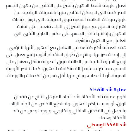
تعمل طريقة شفط الدهون بالفيزر على التخلص من دهون الجسم
المتراكمة التي لا يمكن التخلص منها بالتمرينات الرياضية، عن
طريق موجات الطاقة النبضية فوق الصوتية، التي ترسل ذبذبات
اهتزازية تتدفق عبر جهاز الفيزر إلى الجلد، فتعمل على تفتيت
الدهون وإذابتها داخل الجسم، على عكس الطرق الأخرى التي
تتعامل مع الدهون مباشرة.
هذه العملية أكثر كفاءة في التعامل مع الدهون لأنها لا تؤدي
إلى إحداث ضرر بها، وتتم عن طريق استخدام أنبوب رفيع يعمل على
توزيع الحرارة الناتجة عن الطاقة فوق الصوتية بشكل معتدل على
الجسم، مما يترتب عليه إزالة متكافئة للدهون، كما لا تضر الأوعية
الدموية، أو الأعصاب، وينتج عنها أقل قدر من الكدمات والتورمات.
عملية شد الأفخاذ
تقوم عملية شد الأفخاذ بشد الجلد المترهل الناتج عن فقدان
الوزن، أو بسبب تراكم الدهون، وتستطيع التخلص من الجلد الزائد،
والترهل في الفخذين الداخلي والخارجي، ويوجد نوعين من شد
الأفخاذ وهما:
شد الفخذ الوسطي