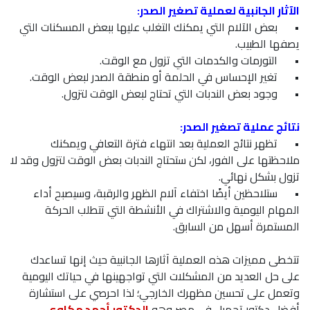
الآثار الجانبية لعملية تصغير الصدر:
•
بعض الآلام التي يمكنك التغلب عليها ببعض المسكنات التي
يصفها الطبيب.
•
التورمات والكدمات التي تزول مع الوقت.
•
تغير الإحساس في الحلمة أو منطقة الصدر لبعض الوقت.
•
وجود بعض الندبات التي تحتاج لبعض الوقت لتزول.
نتائج عملية تصغير الصدر:
•
تظهر نتائج العملية بعد انتهاء فترة التعافي ويمكنك
ملاحظتها على الفور، لكن ستحتاج الندبات بعض الوقت لتزول وقد لا
تزول بشكل نهائي.
•
ستلاحظين أيضًا اختفاء آلام الظهر والرقبة، وسيصبح أداء
المهام اليومية والاشتراك في الأنشطة التي تتطلب الحركة
المستمرة أسهل من السابق.
تتخطى مميزات هذه العملية آثارها الجانبية حيث إنها تساعدك
على حل العديد من المشكلات التي تواجهينها في حياتك اليومية
وتعمل على تحسين مظهرك الخارجي؛ لذا احرصي على استشارة
أفضل دكتور تجميل في مصر وهو
الدكتور أحمد مكاوي