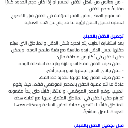
- من يعانون من شكل الذقن الصغير أو إذا كان حجم الخدود كبيرًا
مقارنةً بحجم الذقن.
- قد يقوم البعض بحقن الفيلر المؤقت في الذقن قبل الخضوع
لعملية تجميل الذقن لرؤية ما قد ينتج عن هذه العملية.
تجميل الذقن بالفيلر:
بعد استشارة الطبيب يتم تحديد شكل الذقن والمناطق التي سيتم
حقنها لجعل الذقن تبدو مناسبة مع بقية ملامح الوجه، ويمكن
حقن الذقن في أكثر من منطقة مثل:
- حقن طرف الذقن فقط لتبدو بارزة ولزيادة استطالة الوجه.
- حقن جانبي الذقن لجعلها تبدو بحجم أكبر.
- حقن طرف الذقن وما حولها لتحديد خط الفك.
عادةً ما تتم عملية الحقن بالمخدر الموضعي فقط، حيث يقوم
الطبيب بوضع المخدر الموضعي، والانتظار قليلًا حتى يبدأ مفعوله
ثم يتم حقن الذقن في المناطق المتفق عليها مع تدليك هذه
المناطق قليلًا. لا تتعدى عملية الحقن الساعة ويمكنك بعدها
العودة للمنزل مباشرةً.
قبل تجميل الذقن بالفيلر: