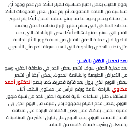
يقوم الطبيب بعمل اختبار حساسية للفيلر للتأكد من عدم وجود أي
حساسية من المادة المحقونة. ثم يتم عمل بعض الفحوصات للتأكد
من صحتك وعدم وجود ما قد يمنع عملية الحقن. أيضًا يتم تجهيز
مخطط للمناطق التي سيتم حقنها لإبراز منطقة الذقن وكمية
الفيلر التي سيتم حقنها. هناك أيضًا بعض الإرشادات التي يجب
اتباعها قبل عملية الحقن للتقليل من نسبة ظهور الآثار الجانبية
مثل: تجنب التدخين والأدوية التي تسبب سيولة الدم مثل الأسبرين.
بعد تجميل الذقن بالفيلر:
بعد عملية الحقن سوف تشعر ببعض الخدر في منطقة الذقن، وهو
من الأعراض الطبيعية والشائعة الحدوث. يمكن أيضًا أن تشعر
ببعض التورم الذي يزول بعد فترة قصيرة. كما ينصح
الدكتور أحمد
مكاوي
بالراحة التامة ورفع الرأس عن مستوى الكتف أثناء
الاستلقاء خلال الساعات التالية لعملية الحقن للحد من نسبة ظهور
التورم. يفضل عدم القيام بمجهود بدني عنيف في اليوم الذي يلي
عملية الحقن. يمكنك عمل بعض الكمادات الباردة على منطقة
الذقن لتخفيف التورم. يجب الحرص على تناول الكثير من الفيتامينات
والمعادن وشرب كميات كافية من المياه.