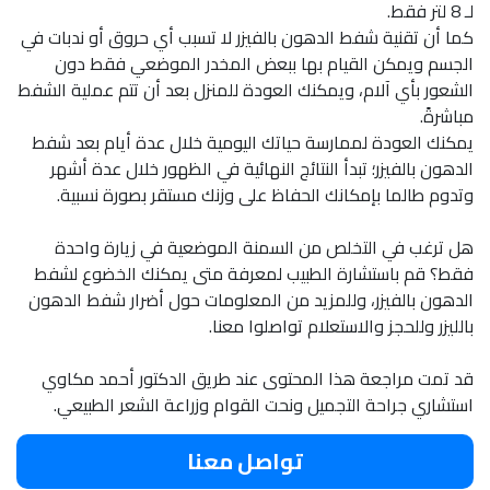
لـ 8 لتر فقط.
كما أن تقنية شفط الدهون بالفيزر لا تسبب أي حروق أو ندبات في
الجسم ويمكن القيام بها ببعض المخدر الموضعي فقط دون
الشعور بأي آلام، ويمكنك العودة للمنزل بعد أن تتم عملية الشفط
مباشرةً.
يمكنك العودة لممارسة حياتك اليومية خلال عدة أيام بعد شفط
الدهون بالفيزر؛ تبدأ النتائج النهائية في الظهور خلال عدة أشهر
وتدوم طالما بإمكانك الحفاظ على وزنك مستقر بصورة نسبية.
هل ترغب في التخلص من السمنة الموضعية في زيارة واحدة
فقط؟ قم باستشارة الطبيب لمعرفة متى يمكنك الخضوع لشفط
الدهون بالفيزر، وللمزيد من المعلومات حول أضرار شفط الدهون
بالليزر وللحجز والاستعلام تواصلوا معنا.
قد تمت مراجعة هذا المحتوى عند طريق الدكتور أحمد مكاوي
استشاري جراحة التجميل ونحت القوام وزراعة الشعر الطبيعي.
تواصل معنا