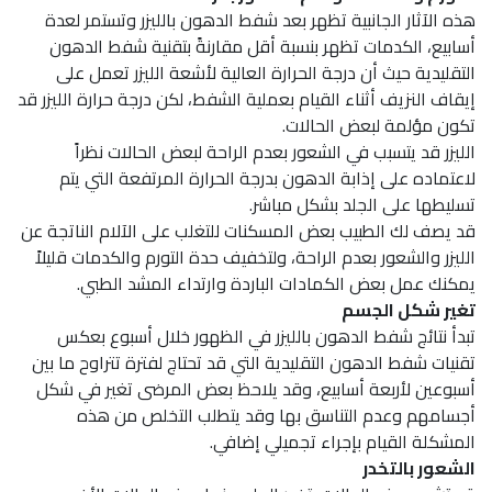
هذه الآثار الجانبية تظهر بعد شفط الدهون بالليزر وتستمر لعدة
أسابيع، الكدمات تظهر بنسبة أقل مقارنةً بتقنية شفط الدهون
التقليدية حيث أن درجة الحرارة العالية لأشعة الليزر تعمل على
إيقاف النزيف أثناء القيام بعملية الشفط، لكن درجة حرارة الليزر قد
تكون مؤلمة لبعض الحالات.
الليزر قد يتسبب في الشعور بعدم الراحة لبعض الحالات نظراً
لاعتماده على إذابة الدهون بدرجة الحرارة المرتفعة التي يتم
تسليطها على الجلد بشكل مباشر.
قد يصف لك الطبيب بعض المسكنات للتغلب على الآلام الناتجة عن
الليزر والشعور بعدم الراحة، ولتخفيف حدة التورم والكدمات قليلاً
يمكنك عمل بعض الكمادات الباردة وارتداء المشد الطبي.
تغير شكل الجسم
تبدأ نتائج شفط الدهون بالليزر في الظهور خلال أسبوع بعكس
تقنيات شفط الدهون التقليدية التي قد تحتاج لفترة تتراوح ما بين
أسبوعين لأربعة أسابيع، وقد يلاحظ بعض المرضى تغير في شكل
أجسامهم وعدم التناسق بها وقد يتطلب التخلص من هذه
المشكلة القيام بإجراء تجميلي إضافي.
الشعور بالتخدر