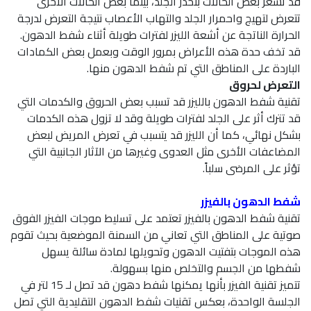
قد تشعر بعض الحالات بتخدر الجلد، بينما بعض الحالات الأخرى
تتعرض لتهيج واحمرار الجلد والتهاب الأعصاب نتيجة التعرض لدرجة
الحرارة الناتجة عن أشعة الليزر لفترات طويلة أثناء شفط الدهون.
قد تخف حدة هذه الأعراض بمرور الوقت وبعمل بعض الكمادات
الباردة على المناطق التي تم شفط الدهون منها.
التعرض لحروق
تقنية شفط الدهون بالليزر قد تسبب بعض الحروق والكدمات التي
قد تترك أثر على الجلد لفترات طويلة وقد لا تزول هذه الكدمات
بشكل نهائي، كما أن الليزر قد يتسبب في تعرض المريض لبعض
المضاعفات الأخرى مثل العدوى وغيرها من الآثار الجانبية التي
تؤثر على المرضى سلباً.
شفط الدهون بالفيزر
تقنية شفط الدهون بالفيزر تعتمد على تسليط موجات الفيزر الفوق
صوتية على المناطق التي تعاني من السمنة الموضعية بحيث تقوم
هذه الموجات بتفتيت الدهون وتحويلها لمادة سائلة يسهل
شفطها من الجسم والتخلص منها بسهولة.
تتميز تقنية الفيزر بأنها يمكنها شفط دهون قد تصل لـ 15 لتر في
الجلسة الواحدة، بعكس تقنيات شفط الدهون التقليدية التي تصل